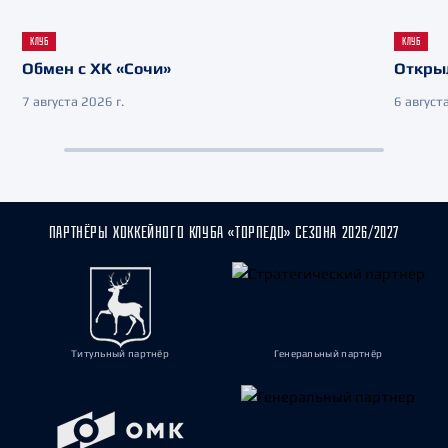
КЛУБ
КЛУБ
Обмен с ХК «Сочи»
Откры
7 августа 2026 г.
6 августа
ПАРТНЁРЫ ХОККЕЙНОГО КЛУБА «ТОРПЕДО» СЕЗОНА 2026/2027
Титульный партнёр
Генеральный партнёр