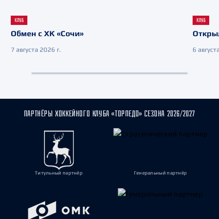
КЛУБ
КЛУБ
Обмен с ХК «Сочи»
Откры
7 августа 2026 г.
6 августа
ПАРТНЁРЫ ХОККЕЙНОГО КЛУБА «ТОРПЕДО» СЕЗОНА 2026/2027
Титульный партнёр
Генеральный партнёр