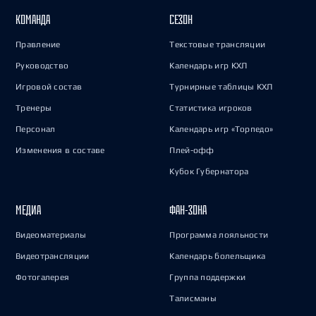
КОМАНДА
СЕЗОН
Правление
Текстовые трансляции
Руководство
Календарь игр КХЛ
Игровой состав
Турнирные таблицы КХЛ
Тренеры
Статистика игроков
Персонал
Календарь игр «Торпедо»
Изменения в составе
Плей-офф
Кубок Губернатора
МЕДИА
ФАН-ЗОНА
Видеоматериалы
Программа лояльности
Видеотрансляции
Календарь болельщика
Фотогалерея
Группа поддержки
Талисманы