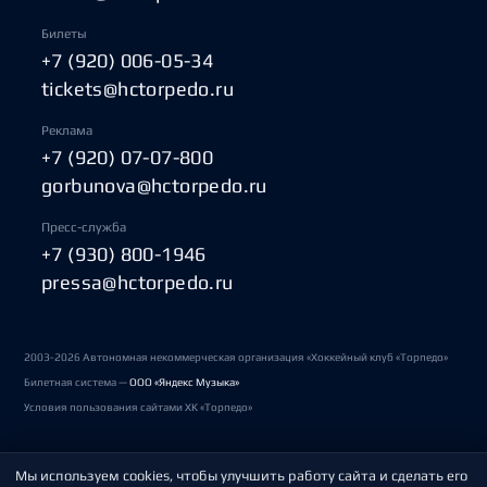
Билеты
+7 (920) 006-05-34
tickets@hctorpedo.ru
Реклама
+7 (920) 07-07-800
gorbunova@hctorpedo.ru
Пресс-служба
+7 (930) 800-1946
pressa@hctorpedo.ru
2003-2026 Автономная некоммерческая организация «Хоккейный клуб «Торпедо»
Билетная система —
ООО «Яндекс Музыка»
Условия пользования сайтами ХК «Торпедо»
Мы используем cookies, чтобы улучшить работу сайта и сделать его
Политика обработки персональных данных