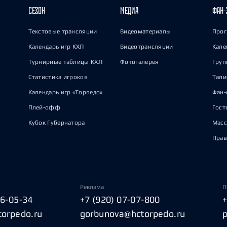
СЕЗОН
МЕДИА
ФАН-
Текстовые трансляции
Видеоматериалы
Прог
Календарь игр КХЛ
Видеотрансляции
Кале
Турнирные таблицы КХЛ
Фотогалерея
Груп
Статистика игроков
Тал
Календарь игр «Торпедо»
Фан-
Плей-офф
Гост
Кубок Губернатора
Масс
Прав
Реклама
П
06-05-34
+7 (920) 07-07-800
torpedo.ru
gorbunova@hctorpedo.ru