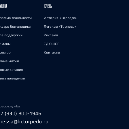
ЗОНА
КЛУБ
рамма лояльности
История «Торпедо»
ндарь болельщика
Легенды «Торпедо»
па поддержки
Реклама
исманы
СДЮШОР
сектор
Контакты
евые матчи
овые катания
ила поведения
ресс-служба
+7 (930) 800-1946
pressa@hctorpedo.ru