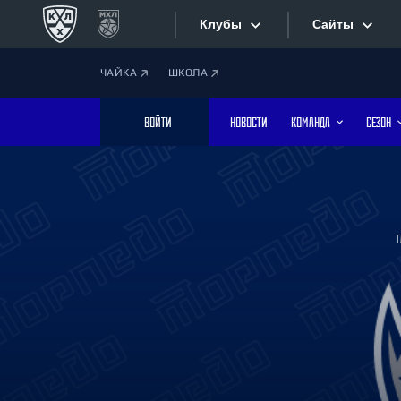
Клубы
Сайты
ЧАЙКА
ШКОЛА
Конференция «Запад»
Сайты
ВОЙТИ
НОВОСТИ
КОМАНДА
СЕЗОН
Дивизион Боброва
Лада
Видеотран
СКА
Хайлайты
Спартак
Торпедо
Текстовые
ХК Сочи
Интернет-
Дивизион Тарасова
Фотобанк
Динамо Мн
Динамо М
Приложе