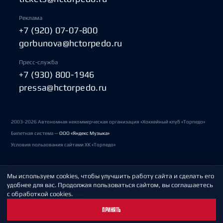
Реклама
+7 (920) 07-07-800
gorbunova@hctorpedo.ru
Пресс-служба
+7 (930) 800-1946
pressa@hctorpedo.ru
2003-2026 Автономная некоммерческая организация «Хоккейный клуб «Торпедо»
Билетная система —
ООО «Яндекс Музыка»
Условия пользования сайтами ХК «Торпедо»
Мы используем cookies, чтобы улучшить работу сайта и сделать его
Политика обработки персональных данных
удобнее для вас. Продолжая пользоваться сайтом, вы соглашаетесь
с обработкой cookies.
Пользовательское соглашение
ПРИНЯТЬ
Охрана труда