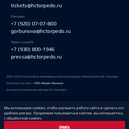
tickets@hctorpedo.ru
Реклама
+7 (920) 07-07-800
gorbunova@hctorpedo.ru
Пресс-служба
+7 (930) 800-1946
pressa@hctorpedo.ru
2003-2026 Автономная некоммерческая организация «Хоккейный клуб «Торпедо»
Билетная система —
ООО «Яндекс Музыка»
Условия пользования сайтами ХК «Торпедо»
Мы используем cookies, чтобы улучшить работу сайта и сделать его
Политика обработки персональных данных
удобнее для вас. Продолжая пользоваться сайтом, вы соглашаетесь
с обработкой cookies.
Пользовательское соглашение
ПРИНЯТЬ
Охрана труда