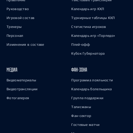
Правление
Текстовые трансляции
Руководство
Календарь игр КХЛ
Игровой состав
Турнирные таблицы КХЛ
Тренеры
Статистика игроков
Персонал
Календарь игр «Торпедо»
Изменения в составе
Плей-офф
Кубок Губернатора
МЕДИА
ФАН-ЗОНА
Видеоматериалы
Программа лояльности
Видеотрансляции
Календарь болельщика
Фотогалерея
Группа поддержки
Талисманы
Фан-сектор
Гостевые матчи