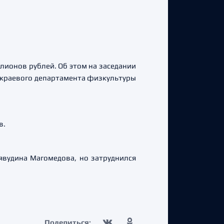
лионов рублей. Об этом на заседании
 краевого департамента физкультуры
в.
явудина Магомедова, но затруднился
Поделиться: