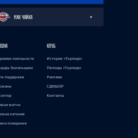
МХК ЧАЙКА
ЗОНА
КЛУБ
рамма лояльности
История «Торпедо»
ндарь болельщика
Легенды «Торпедо»
па поддержки
Реклама
исманы
СДЮШОР
сектор
Контакты
евые матчи
овые катания
ила поведения