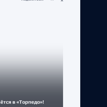
КЛУБ
Двусторонни
ётся в «Торпедо»!
Максимом А