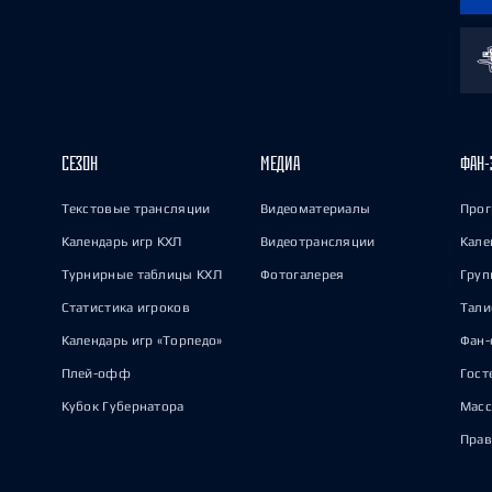
СЕЗОН
МЕДИА
ФАН-
Текстовые трансляции
Видеоматериалы
Прог
Календарь игр КХЛ
Видеотрансляции
Кале
Турнирные таблицы КХЛ
Фотогалерея
Груп
Статистика игроков
Тал
Календарь игр «Торпедо»
Фан-
Плей-офф
Гост
Кубок Губернатора
Масс
Прав