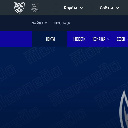
Клубы
Сайты
ЧАЙКА
ШКОЛА
Конференция «Запад»
Сайты
ВОЙТИ
НОВОСТИ
КОМАНДА
СЕЗОН
Дивизион Боброва
Лада
Видеотран
СКА
Хайлайты
Спартак
Торпедо
Текстовые
ХК Сочи
Интернет-
Дивизион Тарасова
Фотобанк
Динамо Мн
Динамо М
Приложе