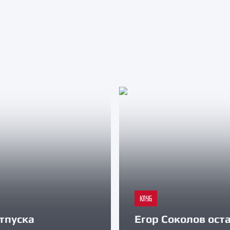
КЛУБ
тпуска
Егор Соколов оста