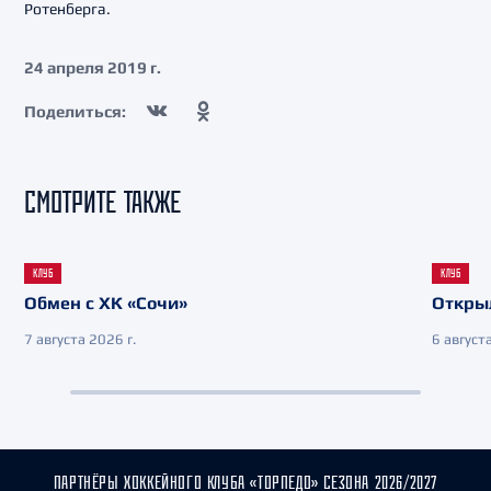
Ротенберга.
24 апреля 2019 г.
Поделиться:
СМОТРИТЕ ТАКЖЕ
КЛУБ
КЛУБ
Обмен с ХК «Сочи»
Откры
7 августа 2026 г.
6 августа
ПАРТНЁРЫ ХОККЕЙНОГО КЛУБА «ТОРПЕДО» СЕЗОНА 2026/2027