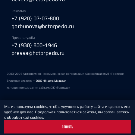
Реклама
+7 (920) 07-07-800
gorbunova@hctorpedo.ru
Пресс-служба
+7 (930) 800-1946
pressa@hctorpedo.ru
2003-2026 Автономная некоммерческая организация «Хоккейный клуб «Торпедо»
Билетная система —
ООО «Яндекс Музыка»
Условия пользования сайтами ХК «Торпедо»
Мы используем cookies, чтобы улучшить работу сайта и сделать его
Политика обработки персональных данных
удобнее для вас. Продолжая пользоваться сайтом, вы соглашаетесь
с обработкой cookies.
Пользовательское соглашение
ПРИНЯТЬ
Охрана труда