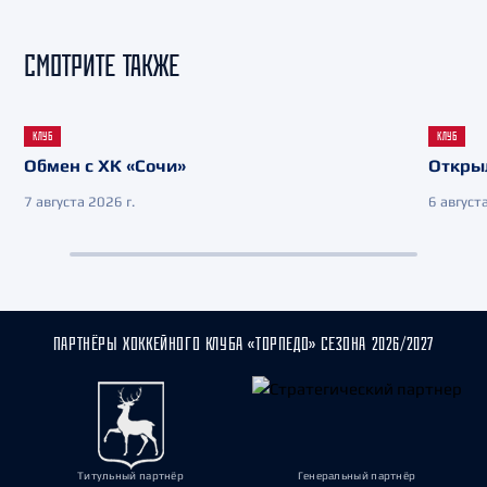
СМОТРИТЕ ТАКЖЕ
КЛУБ
КЛУБ
Обмен с ХК «Сочи»
Откры
7 августа 2026 г.
6 августа
ПАРТНЁРЫ ХОККЕЙНОГО КЛУБА «ТОРПЕДО» СЕЗОНА 2026/2027
Титульный партнёр
Генеральный партнёр