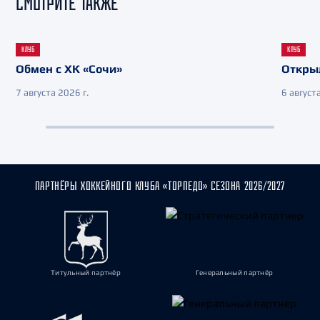
СМОТРИТЕ ТАКЖЕ
КЛУБ
КЛУБ
Обмен с ХК «Сочи»
Откры
7 августа 2026 г.
6 августа
ПАРТНЁРЫ ХОККЕЙНОГО КЛУБА «ТОРПЕДО» СЕЗОНА 2026/2027
Титульный партнёр
Генеральный партнёр