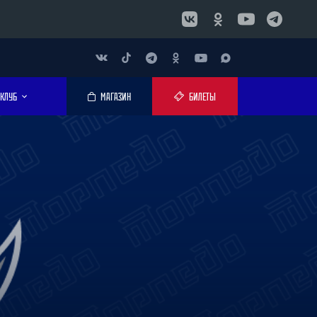
КЛУБ
МАГАЗИН
БИЛЕТЫ