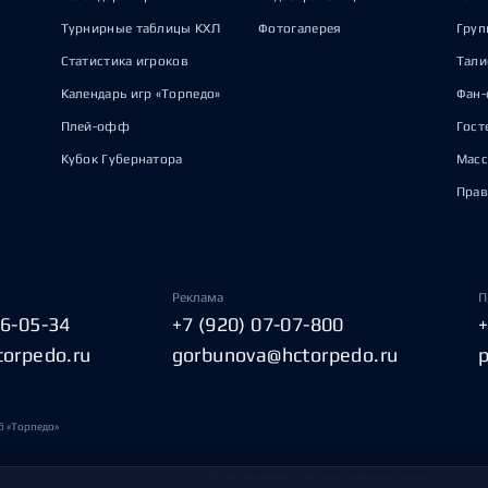
Турнирные таблицы КХЛ
Фотогалерея
Груп
Статистика игроков
Тал
Календарь игр «Торпедо»
Фан-
Плей-офф
Гост
Кубок Губернатора
Масс
Прав
Реклама
П
06-05-34
+7 (920) 07-07-800
torpedo.ru
gorbunova@hctorpedo.ru
б «Торпедо»
Политика обработки персональных данных