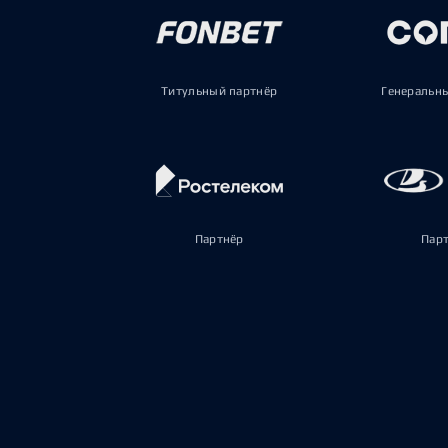
Титульный партнёр
Генеральн
Партнёр
Пар