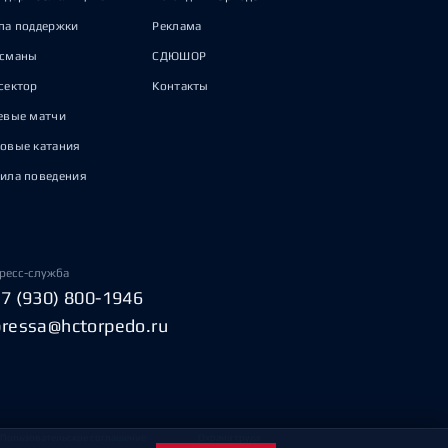
па поддержки
Реклама
исманы
СДЮШОР
сектор
Контакты
евые матчи
овые катания
ила поведения
ресс-служба
+7 (930) 800-1946
pressa@hctorpedo.ru
Пользовательское соглашение
Охрана труда