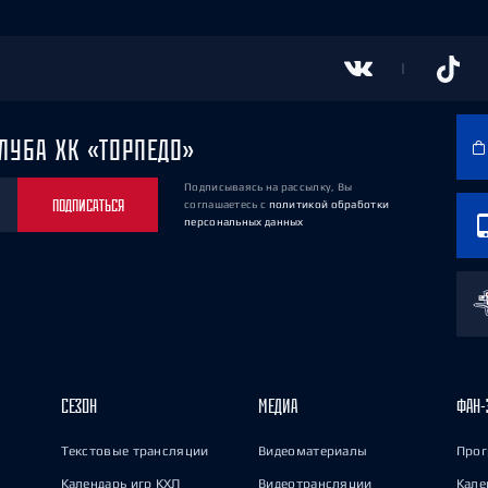
ЛУБА ХК «ТОРПЕДО»
Подписываясь на рассылку, Вы
ПОДПИСАТЬСЯ
соглашаетесь
с
политикой обработки
персональных данных
СЕЗОН
МЕДИА
ФАН-
Текстовые трансляции
Видеоматериалы
Прог
Календарь игр КХЛ
Видеотрансляции
Кале