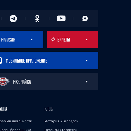
МАГАЗИН
БИЛЕТЫ
МОБИЛЬНОЕ ПРИЛОЖЕНИЕ
МХК ЧАЙКА
ЗОНА
КЛУБ
рамма лояльности
История «Торпедо»
ндарь болельщика
Легенды «Торпедо»