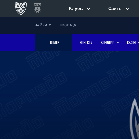
Клубы
Сайты
ЧАЙКА
ШКОЛА
Конференция «Запад»
Сайты
ВОЙТИ
НОВОСТИ
КОМАНДА
СЕЗОН
Дивизион Боброва
Лада
Видеотран
СКА
Хайлайты
Спартак
Торпедо
Текстовые
ХК Сочи
Интернет-
Дивизион Тарасова
Фотобанк
Динамо Мн
Динамо М
Приложе