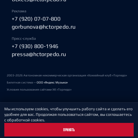
Реклама
+7 (920) 07-07-800
gorbunova@hctorpedo.ru
Пресс-служба
+7 (930) 800-1946
pressa@hctorpedo.ru
2003-2026 Автономная некоммерческая организация «Хоккейный клуб «Торпедо»
Билетная система —
ООО «Яндекс Музыка»
Условия пользования сайтами ХК «Торпедо»
Мы используем cookies, чтобы улучшить работу сайта и сделать его
Политика обработки персональных данных
удобнее для вас. Продолжая пользоваться сайтом, вы соглашаетесь
с обработкой cookies.
Пользовательское соглашение
ПРИНЯТЬ
Охрана труда