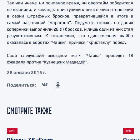
Так или иначе, ни основное время, ни овертайм победителя
не выявили, и команды приступили к выяснению отношений
в серии штрафных бросков, превратившейся в итоге в
самый настоящий "марафон". Подумать только, на двоих
соперники выполнили 28 (!) бросков, и лишь один из них стал
результативным. К сожалению, эта единственная шайба
оказалась в воротах "Чайки", принеся "Кристаллу" победу.
Свой следующий выездной матч "Чайка" проведет 18
февраля против "Кузнецких Медведей".
28 января 2015 г.
Поделиться:
СМОТРИТЕ ТАКЖЕ
КЛУБ
КЛУБ
Обмен с ХК «Сочи»
Откры