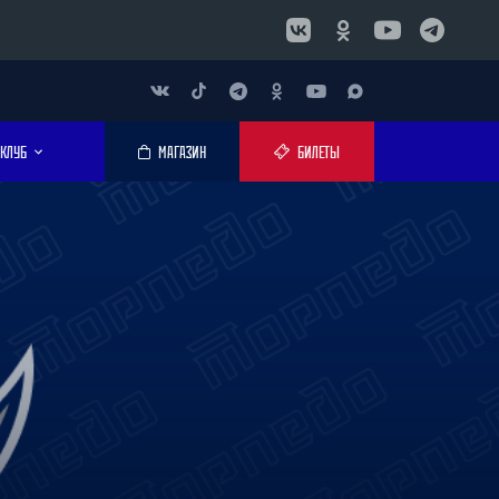
КЛУБ
МАГАЗИН
БИЛЕТЫ