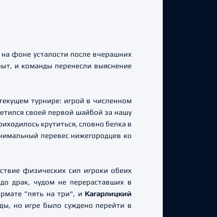
и на фоне усталости после вчерашних
рыт, и команды перенесли выяснение
текущем турнире: игрой в численном
етился своей первой шайбой за нашу
иходилось крутиться, словно белка в
инимальный перевес нижегородцев ко
тствие физических сил игроки обеих
до драк, чудом не перераставших в
рмате "пять на три", и
Кагарлицкий
ды, но игре было суждено перейти в