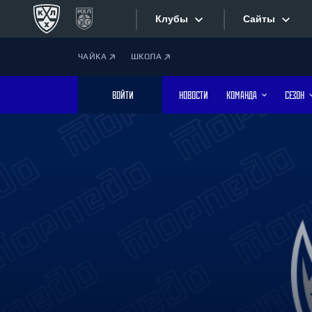
Клубы
Сайты
ЧАЙКА
ШКОЛА
Конференция «Запад»
Сайты
ВОЙТИ
НОВОСТИ
КОМАНДА
СЕЗОН
Дивизион Боброва
Лада
Видеотран
СКА
Хайлайты
Спартак
Торпедо
Текстовые
ХК Сочи
Интернет-
Дивизион Тарасова
Фотобанк
Динамо Мн
Динамо М
Приложе