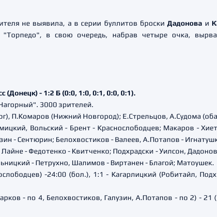
теля не выявила, а в серии буллитов броски
Дадонова
и
К
е "Торпедо", в свою очередь, набрав четыре очка, вырв
онецк) - 1:2 Б (0:0, 1:0, 0:1, 0:0, 0:1).
"Нагорный". 3000 зрителей.
г), П.Комаров (Нижний Новгород); Е.Стрельцов, А.Судома (об
мицкий, Вольский - Брент - Краснослободцев; Макаров - Хие
узин - Сентюрин; Белохвостиков - Валеев, А.Потапов - Игнатуш
Лайне - Федотенко - Квитченко; Подхрадски - Уилсон, Дадонов -
льницкий - Петрухно, Шалимов - Виртанен - Благой; Матоушек.
ослободцев) -24:00 (бол.), 1:1 - Кагарлицкий (Робитайл, Подхр
рков - по 4, Белохвостиков, Галузин, А.Потапов - по 2) - 21 (