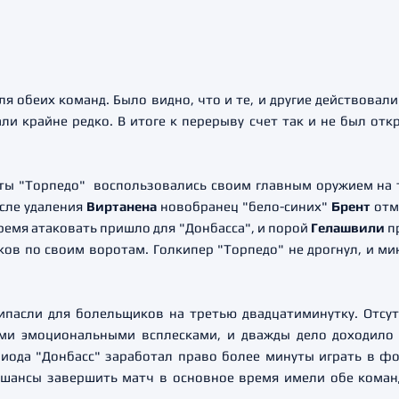
я обеих команд. Было видно, что и те, и другие действовал
и крайне редко. В итоге к перерыву счет так и не был отк
ты "Торпедо" воспользовались своим главным оружием на 
осле удаления
Виртанена
новобранец "бело-синих"
Брент
отм
ремя атаковать пришло для "Донбасса", и порой
Гелашвили
пр
ков по своим воротам. Голкипер "Торпедо" не дрогнул, и м
ипасли для болельщиков на третью двадцатиминутку. Отсу
и эмоциональными всплесками, и дважды дело доходило 
риода "Донбасс" заработал право более минуты играть в фо
 шансы завершить матч в основное время имели обе коман