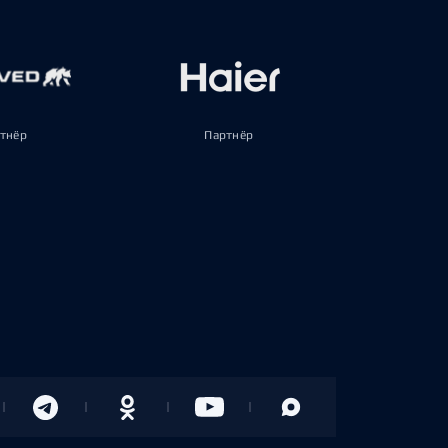
тнёр
Партнёр