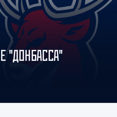
Амур
Барыс
Салават Юлаев
Сибирь
Е "ДОНБАССА"