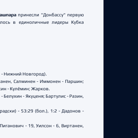
ашпара
принесли "Донбассу" первую
алось в единоличные лидеры Кубка
а - Нижний Новгород).
танен, Салминен - Иммонен - Паршин;
кин - Кулёмин; Жарков.
 Белухин - Якуценя; Бартулис - Разин,
адски) - 53:29 (бол.), 1:2 - Дадонов -
Пиганович - 19, Уилсон - 6, Виртанен,