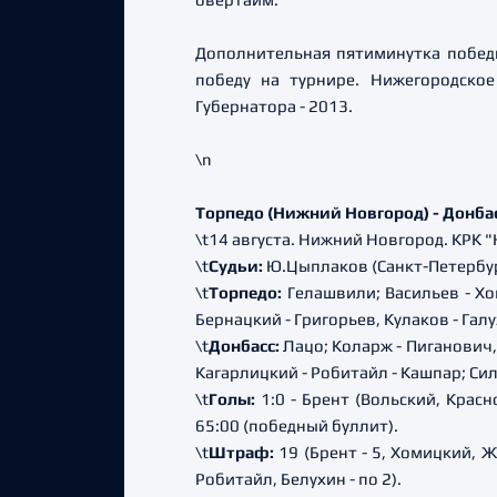
Дополнительная пятиминутка победи
победу на турнире. Нижегородско
Губернатора - 2013.
\n
Торпедо (Нижний Новгород) - Донбасс (Д
\t14 августа. Нижний Новгород. КРК 
\t
Судьи:
Ю.Цыплаков (Санкт-Петербур
\t
Торпедо:
Гелашвили; Васильев - Хо
Бернацкий - Григорьев, Кулаков - Гал
\t
Донбасс:
Лацо; Коларж - Пиганович, 
Кагарлицкий - Робитайл - Кашпар; Си
\t
Голы:
1:0 - Брент (Вольский, Красн
65:00 (победный буллит).
\t
Штраф:
19 (Брент - 5, Хомицкий, Жа
Робитайл, Белухин - по 2).