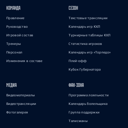
КОМАНДА
СЕЗОН
Правление
Текстовые трансляции
Руководство
Календарь игр КХЛ
Игровой состав
Турнирные таблицы КХЛ
Тренеры
Статистика игроков
Персонал
Календарь игр «Торпедо»
Изменения в составе
Плей-офф
Кубок Губернатора
МЕДИА
ФАН-ЗОНА
Видеоматериалы
Программа лояльности
Видеотрансляции
Календарь болельщика
Фотогалерея
Группа поддержки
Талисманы