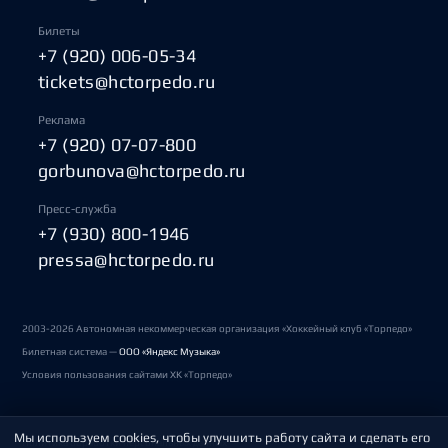
Билеты
+7 (920) 006-05-34
tickets@hctorpedo.ru
Реклама
+7 (920) 07-07-800
gorbunova@hctorpedo.ru
Пресс-служба
+7 (930) 800-1946
pressa@hctorpedo.ru
2003-2026 Автономная некоммерческая организация «Хоккейный клуб «Торпедо»
Билетная система —
ООО «Яндекс Музыка»
Условия пользования сайтами ХК «Торпедо»
Мы используем cookies, чтобы улучшить работу сайта и сделать его
Политика обработки персональных данных