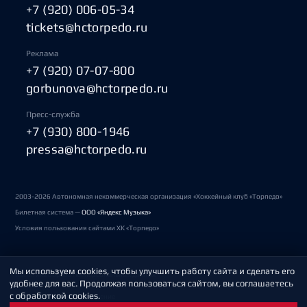
+7 (920) 006-05-34
tickets@hctorpedo.ru
Реклама
+7 (920) 07-07-800
gorbunova@hctorpedo.ru
Пресс-служба
+7 (930) 800-1946
pressa@hctorpedo.ru
2003-2026 Автономная некоммерческая организация «Хоккейный клуб «Торпедо»
Билетная система —
ООО «Яндекс Музыка»
Условия пользования сайтами ХК «Торпедо»
Мы используем cookies, чтобы улучшить работу сайта и сделать его
Политика обработки персональных данных
удобнее для вас. Продолжая пользоваться сайтом, вы соглашаетесь
с обработкой cookies.
Пользовательское соглашение