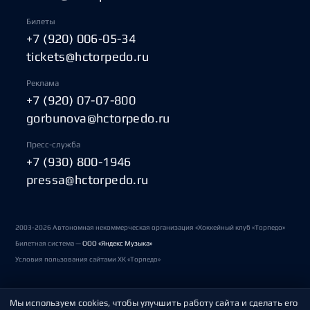
Билеты
+7 (920) 006-05-34
tickets@hctorpedo.ru
Реклама
+7 (920) 07-07-800
gorbunova@hctorpedo.ru
Пресс-служба
+7 (930) 800-1946
pressa@hctorpedo.ru
2003-2026 Автономная некоммерческая организация «Хоккейный клуб «Торпедо»
Билетная система —
ООО «Яндекс Музыка»
Условия пользования сайтами ХК «Торпедо»
Мы используем cookies, чтобы улучшить работу сайта и сделать его
Политика обработки персональных данных