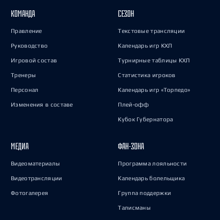
КОМАНДА
СЕЗОН
Правление
Текстовые трансляции
Руководство
Календарь игр КХЛ
Игровой состав
Турнирные таблицы КХЛ
Тренеры
Статистика игроков
Персонал
Календарь игр «Торпедо»
Изменения в составе
Плей-офф
Кубок Губернатора
МЕДИА
ФАН-ЗОНА
Видеоматериалы
Программа лояльности
Видеотрансляции
Календарь болельщика
Фотогалерея
Группа поддержки
Талисманы