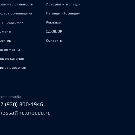
рамма лояльности
История «Торпедо»
ндарь болельщика
Легенды «Торпедо»
па поддержки
Реклама
исманы
СДЮШОР
сектор
Контакты
евые матчи
овые катания
ила поведения
ресс-служба
+7 (930) 800-1946
pressa@hctorpedo.ru