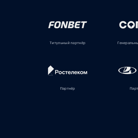
Титульный партнёр
Генеральн
Партнёр
Пар