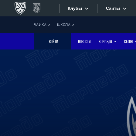
Клубы
Сайты
ЧАЙКА
ШКОЛА
Конференция «Запад»
Сайты
ВОЙТИ
НОВОСТИ
КОМАНДА
СЕЗОН
Дивизион Боброва
Лада
Видеотран
СКА
Хайлайты
Спартак
Торпедо
Текстовые
ХК Сочи
Интернет-
Дивизион Тарасова
Фотобанк
Динамо Мн
Динамо М
Приложе