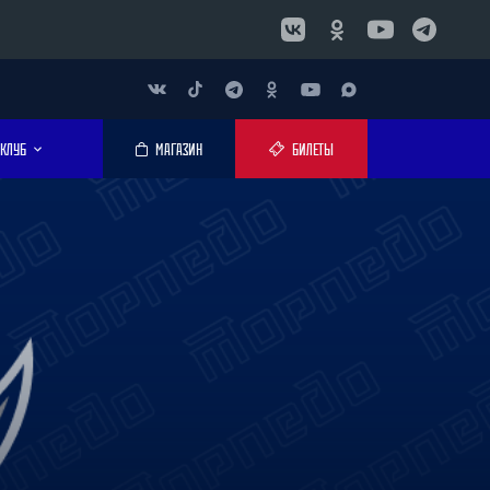
КЛУБ
МАГАЗИН
БИЛЕТЫ