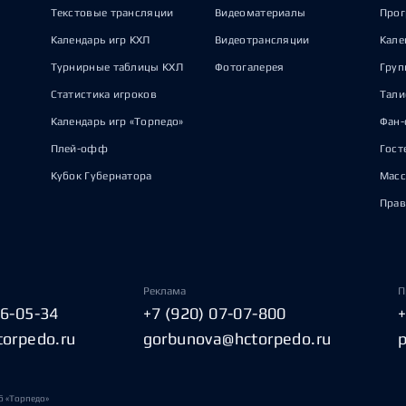
Текстовые трансляции
Видеоматериалы
Прог
Календарь игр КХЛ
Видеотрансляции
Кале
Турнирные таблицы КХЛ
Фотогалерея
Груп
Статистика игроков
Тал
Календарь игр «Торпедо»
Фан-
Плей-офф
Гост
Кубок Губернатора
Масс
Прав
Реклама
П
06-05-34
+7 (920) 07-07-800
torpedo.ru
gorbunova@hctorpedo.ru
б «Торпедо»