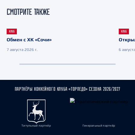
СМОТРИТЕ ТАКЖЕ
КЛУБ
КЛУБ
Обмен с ХК «Сочи»
Откры
7 августа 2026 г.
6 августа
ПАРТНЁРЫ ХОККЕЙНОГО КЛУБА «ТОРПЕДО» СЕЗОНА 2026/2027
Титульный партнёр
Генеральный партнёр