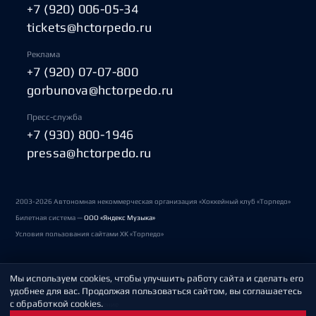
+7 (920) 006-05-34
tickets@hctorpedo.ru
Реклама
+7 (920) 07-07-800
gorbunova@hctorpedo.ru
Пресс-служба
+7 (930) 800-1946
pressa@hctorpedo.ru
2003-2026 Автономная некоммерческая организация «Хоккейный клуб «Торпедо»
Билетная система —
ООО «Яндекс Музыка»
Условия пользования сайтами ХК «Торпедо»
Мы используем cookies, чтобы улучшить работу сайта и сделать его
Политика обработки персональных данных
удобнее для вас. Продолжая пользоваться сайтом, вы соглашаетесь
с обработкой cookies.
Пользовательское соглашение