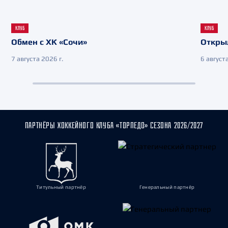
КЛУБ
КЛУБ
Обмен с ХК «Сочи»
Откры
7 августа 2026 г.
6 августа
ПАРТНЁРЫ ХОККЕЙНОГО КЛУБА «ТОРПЕДО» СЕЗОНА 2026/2027
Титульный партнёр
Генеральный партнёр