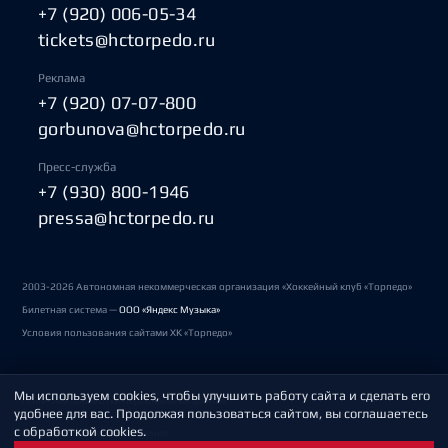
+7 (920) 006-05-34
tickets@hctorpedo.ru
Реклама
+7 (920) 07-07-800
gorbunova@hctorpedo.ru
Пресс-служба
+7 (930) 800-1946
pressa@hctorpedo.ru
2003-2026 Автономная некоммерческая организация «Хоккейный клуб «Торпедо»
Билетная система —
ООО «Яндекс Музыка»
Условия пользования сайтами ХК «Торпедо»
Мы используем cookies, чтобы улучшить работу сайта и сделать его
Политика обработки персональных данных
удобнее для вас. Продолжая пользоваться сайтом, вы соглашаетесь
с обработкой cookies.
Пользовательское соглашение