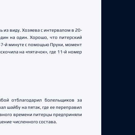
ь из виду. Хозяева с интервалом в 20-
дин на один. Хорошо, что питерский
 47-й минуте с помощью Прухи, момент
скочила на «пятачок», где 11-й номер
йбой отблагодарил болельщиков за
л шайбу на пятак, где ее переправил
новного времени питерцы предприняли
шение численного состава.