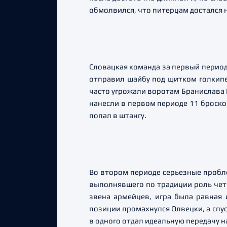
обмолвился, что питерцам достался
Словацкая команда за первый период
отправил шайбу под щитком голкипер
часто угрожали воротам Бранислава 
нанесли в первом периоде 11 бросков
попал в штангу.
Во втором периоде серьезные пробле
выполнявшего по традиции роль четв
звена армейцев, игра была равная
позиции промахнулся Олвецки, а спус
в одного отдал идеальную передачу н