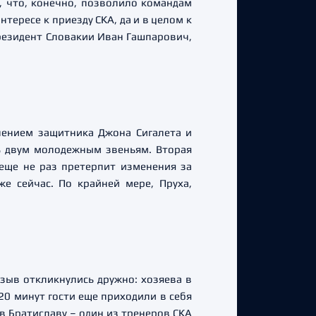
, что, конечно, позволило командам
тересе к приезду СКА, да и в целом к
резидент Словакии Иван Гашпарович,
чением защитника Джона Сигалета и
ь двум молодежным звеньям. Вторая
 еще не раз претерпит изменения за
е сейчас. По крайней мере, Пруха,
зыв откликнулись дружно: хозяева в
20 минут гости еще приходили в себя
 в Братиславу – один из тренеров СКА