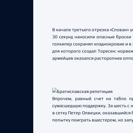
В начале третьего отрезка «Слован» у
30 секунд наносили опасные броски
голкипер сохранял хладнокровие и в 
для которого создал Торесен: норвеж
армейцев оказался расторопнее опп
Впрочем, равный счет на табло п
сумасшедшую поддержку. За шесть с 
в сетку Петер Олвецки, оказавшийся
попытку поиграть вшестером, но запу