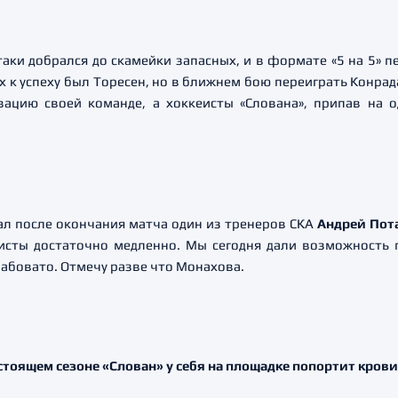
таки добрался до скамейки запасных, и в формате «5 на 5» 
ех к успеху был Торесен, но в ближнем бою переиграть Конрад
ацию своей команде, а хоккеисты «Слована», припав на о
азал после окончания матча один из тренеров СКА
Андрей Пот
еисты достаточно медленно. Мы сегодня дали возможность
лабовато. Отмечу разве что Монахова.
едстоящем сезоне «Слован» у себя на площадке попортит кро