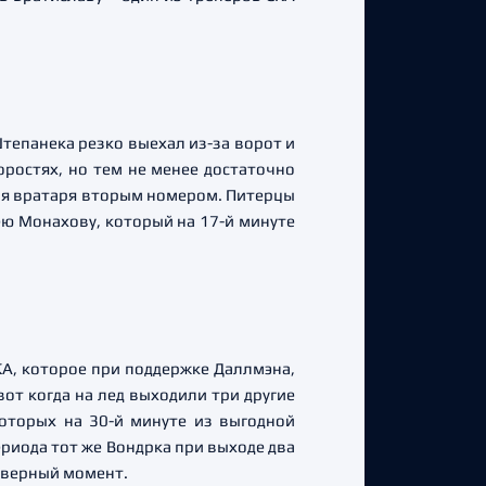
тепанека резко выехал из-за ворот и
оростях, но тем не менее достаточно
ля вратаря вторым номером. Питерцы
гею Монахову, который на 17-й минуте
КА, которое при поддержке Даллмэна,
от когда на лед выходили три другие
оторых на 30-й минуте из выгодной
ериода тот же Вондрка при выходе два
л верный момент.