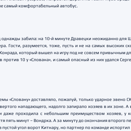
 не самый комфортабельный автобус.
 однажды забила: на 10-й минуте Дравецки неожиданно для Ш
а. Гости, разумеется, тоже, пусть и не на самых высоких ск
Конрада, который вышел на игру под не совсем привычным д
 против 10 у «Слована», и самый опасный из них удался Сер
мы «Словану» доставляло, пожалуй, только ударное звено С
ертого нападающего, надолго запирало хозяев в их зоне. А в
 и даже проходила с небольшим преимуществом хозяев, у к
тя пять минут – Вондрка. А за минуту до окончания второго п
а пустой угол ворот Китнару, но партнер по команде испорти