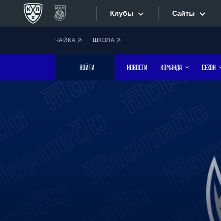
Клубы
Сайты
ЧАЙКА
ШКОЛА
Конференция «Запад»
Сайты
ВОЙТИ
НОВОСТИ
КОМАНДА
СЕЗОН
Дивизион Боброва
Лада
Видеотран
СКА
Хайлайты
Спартак
Торпедо
Текстовые
ХК Сочи
Интернет-
Дивизион Тарасова
Фотобанк
Динамо Мн
Динамо М
Приложе