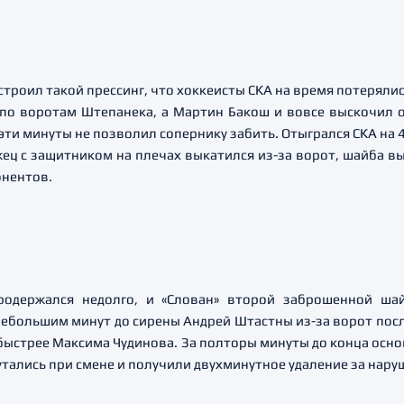
строил такой прессинг, что хоккеисты СКА на время потерялис
 по воротам Штепанека, а Мартин Бакош и вовсе выскочил о
эти минуты не позволил сопернику забить. Отыгрался СКА на
ец с защитником на плечах выкатился из-за ворот, шайба вы
онентов.
родержался недолго, и «Слован» второй заброшенной ша
небольшим минут до сирены Андрей Штастны из-за ворот посла
 быстрее Максима Чудинова. За полторы минуты до конца ос
тались при смене и получили двухминутное удаление за нару