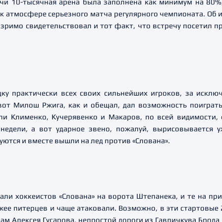
ечи 10-тысячная арена была заполнена как минимум на 80%
 атмосфере серьезного матча регулярного чемпионата. Об ин
зримо свидетельствовал и тот факт, что встречу посетил п
дку практически всех своих сильнейших игроков, за исклю
вот Милош Ржига, как и обещал, дал возможность поиграт
ли Клименко, Кучерявенко и Макаров, по всей видимости,
недели, а вот ударное звено, пожалуй, вырисовывается уж
уются и вместе вышли на лед против «Слована».
ли хоккеистов «Слована» на ворота Штепанека, и те на при
ее питерцев и чаще атаковали. Возможно, в эти стартовые 
ам Алексея Гусарова, непростой дороги из Гавличкува Брода