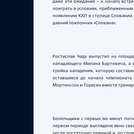
даже эти ожидания – к началу встр
поиграть в условиях, приближенным к
появлению КХЛ в столице Словакии, 
давний поклонник «Слована».
Ростислав Чада выпустил на площа
нападающего Милана Бартовича, а 
тройка нападения, которую состави
оставшиеся до начала чемпионата 
Мортенссон и Торесен вместе тренир
Болельщики с первых же минут погна
первом периоде выглядели явно свеж
после достаточно длинной и, по слов