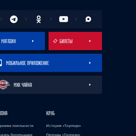
МАГАЗИН
БИЛЕТЫ
МОБИЛЬНОЕ ПРИЛОЖЕНИЕ
МХК ЧАЙКА
ЗОНА
КЛУБ
рамма лояльности
История «Торпедо»
ндарь болельщика
Легенды «Торпедо»