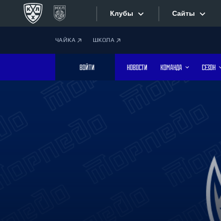
Клубы
Сайты
ЧАЙКА
ШКОЛА
Конференция «Запад»
Сайты
ВОЙТИ
НОВОСТИ
КОМАНДА
СЕЗОН
Дивизион Боброва
Лада
Видеотран
СКА
Хайлайты
Спартак
Торпедо
Текстовые
ХК Сочи
Интернет-
Дивизион Тарасова
Фотобанк
Динамо Мн
Динамо М
Приложе