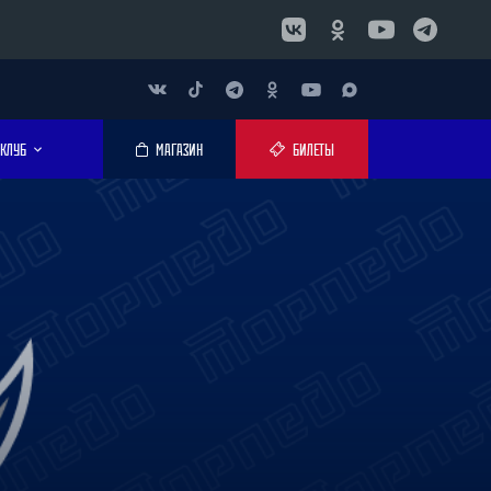
КЛУБ
МАГАЗИН
БИЛЕТЫ