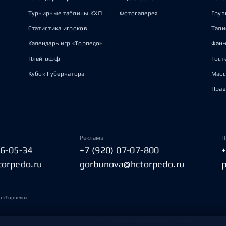
Турнирные таблицы КХЛ
Фотогалерея
Груп
Статистика игроков
Тал
Календарь игр «Торпедо»
Фан-
Плей-офф
Гост
Кубок Губернатора
Масс
Прав
Реклама
П
06-05-34
+7 (920) 07-07-800
torpedo.ru
gorbunova@hctorpedo.ru
б «Торпедо»
Политика обработки персональных данных