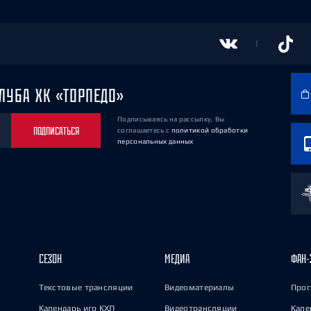
ЛУБА ХК «ТОРПЕДО»
Подписываясь на рассылку, Вы
ПОДПИСАТЬСЯ
соглашаетесь
с
политикой обработки
персональных данных
СЕЗОН
МЕДИА
ФАН-
Текстовые трансляции
Видеоматериалы
Прог
Календарь игр КХЛ
Видеотрансляции
Кале