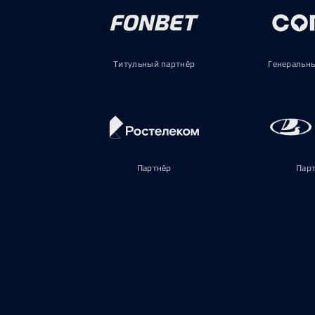
Титульный партнёр
Генеральн
Партнёр
Пар