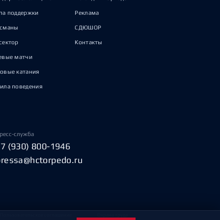
па поддержки
Реклама
исманы
СДЮШОР
сектор
Контакты
евые матчи
овые катания
ила поведения
ресс-служба
+7 (930) 800-1946
pressa@hctorpedo.ru
Пользовательское соглашение
Охрана труда