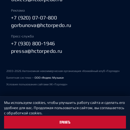
Реклама
+7 (920) 07-07-800
gorbunova@hctorpedo.ru
Пресс-служба
+7 (930) 800-1946
pressa@hctorpedo.ru
2003-2026 Автономная некоммерческая организация «Хоккейный клуб «Торпедо»
Билетная система —
ООО «Яндекс Музыка»
Условия пользования сайтами ХК «Торпедо»
Мы используем cookies, чтобы улучшить работу сайта и сделать его
Политика обработки персональных данных
удобнее для вас. Продолжая пользоваться сайтом, вы соглашаетесь
с обработкой cookies.
Пользовательское соглашение
ПРИНЯТЬ
Охрана труда