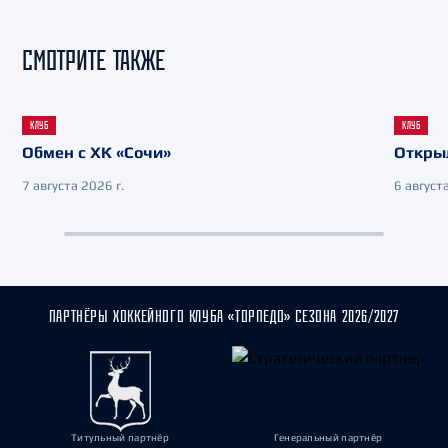
СМОТРИТЕ ТАКЖЕ
КЛУБ
КЛУБ
Обмен с ХК «Сочи»
Откры
7 августа 2026 г.
6 августа
ПАРТНЁРЫ ХОККЕЙНОГО КЛУБА «ТОРПЕДО» СЕЗОНА 2026/2027
Титульный партнёр
Генеральный партнёр