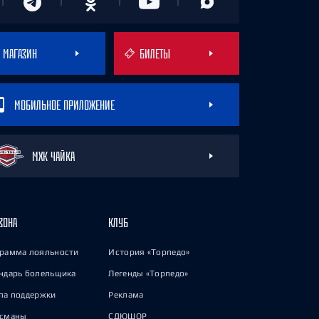
МАГАЗИН
БИЛЕТЫ
МОБИЛЬНОЕ ПРИЛОЖЕНИЕ
МХК ЧАЙКА
ЗОНА
КЛУБ
рамма лояльности
История «Торпедо»
ндарь болельщика
Легенды «Торпедо»
па поддержки
Реклама
исманы
СДЮШОР