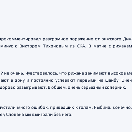
прокомментировал разгромное поражение от рижского Динам
-минус с Виктором Тихоновым из СКА. В матче с рижанам
 ? не очень. Чувствовалось, что рижане занимают высокое ме
вают в зону и постоянно успевают первыми на шайбу. Очен
дорово разыгрывают. В общем, очень серьезный соперник.
опустили много ошибок, приведших к голам. Рыбина, конечно,
же у Слована мы выиграли без него.