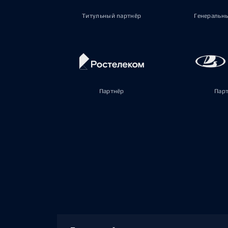
Титульный партнёр
Генеральн
Партнёр
Пар