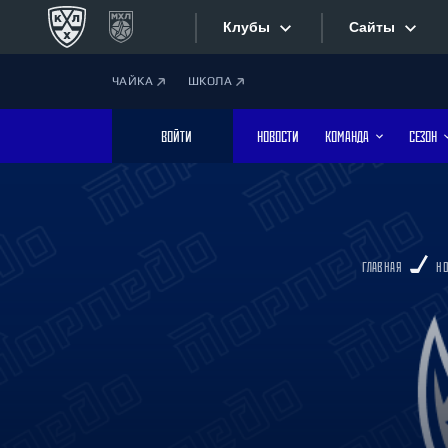
Клубы
Сайты
ЧАЙКА
ШКОЛА
Конференция «Запад»
Сайты
ВОЙТИ
НОВОСТИ
КОМАНДА
СЕЗОН
Дивизион Боброва
Лада
Видеотран
СКА
Хайлайты
Спартак
ГЛАВНАЯ
Н
Торпедо
Текстовые
ХК Сочи
Интернет-
Дивизион Тарасова
Фотобанк
Динамо Мн
Динамо М
Приложе