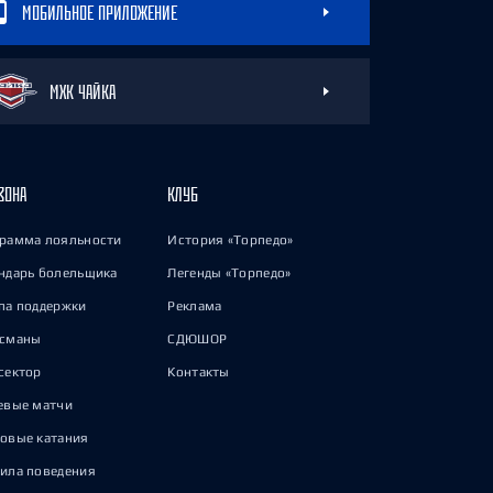
МОБИЛЬНОЕ ПРИЛОЖЕНИЕ
МХК ЧАЙКА
ЗОНА
КЛУБ
рамма лояльности
История «Торпедо»
ндарь болельщика
Легенды «Торпедо»
па поддержки
Реклама
исманы
СДЮШОР
сектор
Контакты
евые матчи
овые катания
ила поведения