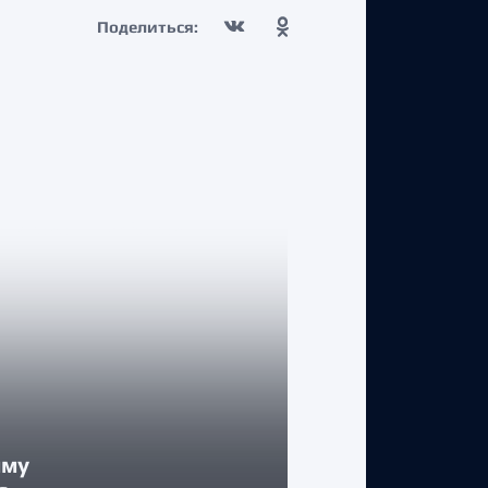
Поделиться:
КЛУБ
мму