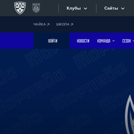
Клубы
Сайты
ЧАЙКА
ШКОЛА
Конференция «Запад»
Сайты
ВОЙТИ
НОВОСТИ
КОМАНДА
СЕЗОН
Дивизион Боброва
Лада
Видеотран
СКА
Хайлайты
Спартак
Торпедо
Текстовые
ХК Сочи
Интернет-
Дивизион Тарасова
Фотобанк
Динамо Мн
Динамо М
Приложе