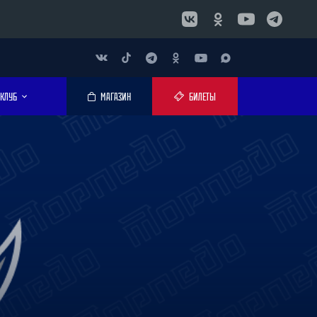
КЛУБ
МАГАЗИН
БИЛЕТЫ