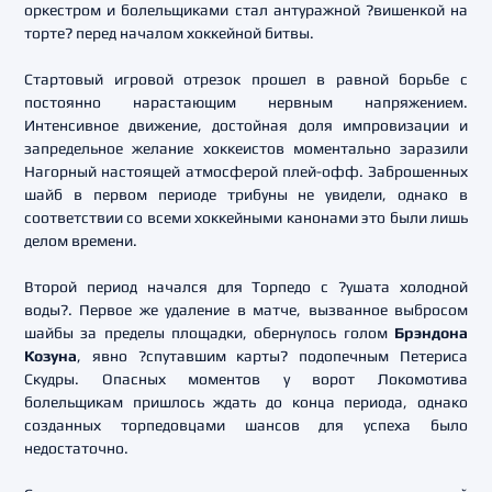
оркестром и болельщиками стал антуражной ?вишенкой на
торте? перед началом хоккейной битвы.
Стартовый игровой отрезок прошел в равной борьбе с
постоянно нарастающим нервным напряжением.
Интенсивное движение, достойная доля импровизации и
запредельное желание хоккеистов моментально заразили
Нагорный настоящей атмосферой плей-офф. Заброшенных
шайб в первом периоде трибуны не увидели, однако в
соответствии со всеми хоккейными канонами это были лишь
делом времени.
Второй период начался для Торпедо с ?ушата холодной
воды?. Первое же удаление в матче, вызванное выбросом
шайбы за пределы площадки, обернулось голом
Брэндона
Козуна
, явно ?спутавшим карты? подопечным Петериса
Скудры. Опасных моментов у ворот Локомотива
болельщикам пришлось ждать до конца периода, однако
созданных торпедовцами шансов для успеха было
недостаточно.