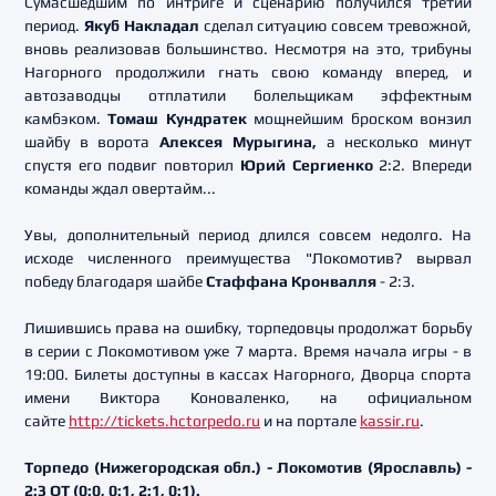
Сумасшедшим по интриге и сценарию получился третий
период.
Якуб Накладал
сделал ситуацию совсем тревожной,
вновь реализовав большинство. Несмотря на это, трибуны
Нагорного продолжили гнать свою команду вперед, и
автозаводцы отплатили болельщикам эффектным
камбэком.
Томаш Кундратек
мощнейшим броском вонзил
шайбу в ворота
Алексея Мурыгина,
а несколько минут
спустя его подвиг повторил
Юрий Сергиенко
2:2. Впереди
команды ждал овертайм...
Увы, дополнительный период длился совсем недолго. На
исходе численного преимущества "Локомотив? вырвал
победу благодаря шайбе
Стаффана Кронвалля
- 2:3.
Лишившись права на ошибку, торпедовцы продолжат борьбу
в серии с Локомотивом уже 7 марта. Время начала игры - в
19:00. Билеты доступны в кассах Нагорного, Дворца спорта
имени Виктора Коноваленко, на официальном
сайте
http://tickets.hctorpedo.ru
и на портале
kassir.ru
.
Торпедо (Нижегородская обл.) - Локомотив (Ярославль) -
2:3 ОТ (0:0, 0:1, 2:1, 0:1).