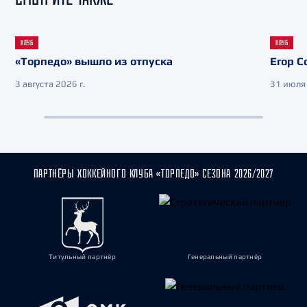
КЛУБ
КЛУБ
«Торпедо» вышло из отпуска
Егор С
3 августа 2026 г.
31 июля 
ПАРТНЁРЫ ХОККЕЙНОГО КЛУБА «ТОРПЕДО» СЕЗОНА 2026/2027
Титульный партнёр
Генеральный партнёр