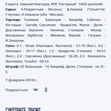
6 марта. Нижний Новгород. КРК "Нагорный". 5400 зрителей.
Судьи:
А.Лаврентьев (Казань), Д.Наумов (Тольятти);
Т.Кучава, Н.Новиков (оба - Москва).
Торпедо:
Галимов;
Баранцев - Кинрейд, Саболич -
Костицын - Грачёв;
Сергиенко - Кундратек, Жуков - Дугин -
Даугавиньш;
Шуленин - Беляков, Столяров - Мозер -
Макаренко;
Курбатов - Меляков, Веряев - Галузин -
И.Захарчук.
Голы:
0:1 - Козун (Накладал, Контиола) - 21:18 (бол.), 0:2 -
Накладал - 43:17 (бол.), 1:2 - Кундратек (Галузин) - 44:53
(бол.), 2:2 - Сергиенко (Даугавиньш) - 56:28, 2:3 - Кронвалль
(Контиола, Тальбо) - 60:52.
Штраф:
20 (Баранцев - 14, Кинрейд, Дугин, Столяров - по 2) -
6.
7 февраля 2018 г.
Поделиться:
СМОТРИТЕ ТАКЖЕ