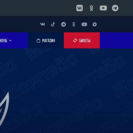
КЛУБ
МАГАЗИН
БИЛЕТЫ