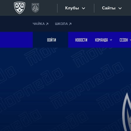
Клубы
Сайты
ЧАЙКА
ШКОЛА
Конференция «Запад»
Сайты
ВОЙТИ
НОВОСТИ
КОМАНДА
СЕЗОН
Дивизион Боброва
Лада
Видеотран
СКА
Хайлайты
Спартак
Торпедо
Текстовые
ХК Сочи
Интернет-
Дивизион Тарасова
Фотобанк
Динамо Мн
Динамо М
Приложе