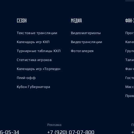
СЕЗОН
МЕДИА
ФАН-
Текстовые трансляции
Видеоматериалы
Прог
Календарь игр КХЛ
Видеотрансляции
Кале
Турнирные таблицы КХЛ
Фотогалерея
Груп
Статистика игроков
Тал
Календарь игр «Торпедо»
Фан-
Плей-офф
Гост
Кубок Губернатора
Масс
Прав
Реклама
П
06-05-34
+7 (920) 07-07-800