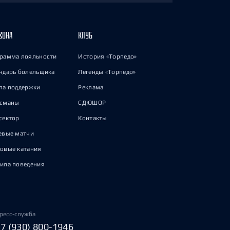
ЗОНА
КЛУБ
рамма лояльности
История «Торпедо»
ндарь болельщика
Легенды «Торпедо»
па поддержки
Реклама
исманы
СДЮШОР
сектор
Контакты
евые матчи
овые катания
ила поведения
ресс-служба
+7 (930) 800-1946