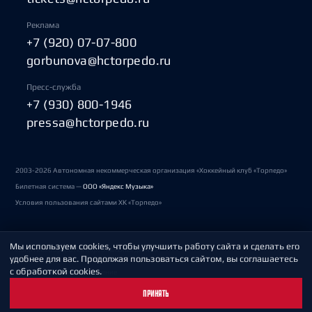
Реклама
+7 (920) 07-07-800
gorbunova@hctorpedo.ru
Пресс-служба
+7 (930) 800-1946
pressa@hctorpedo.ru
2003-2026 Автономная некоммерческая организация «Хоккейный клуб «Торпедо»
Билетная система —
ООО «Яндекс Музыка»
Условия пользования сайтами ХК «Торпедо»
Мы используем cookies, чтобы улучшить работу сайта и сделать его
Политика обработки персональных данных
удобнее для вас. Продолжая пользоваться сайтом, вы соглашаетесь
с обработкой cookies.
Пользовательское соглашение
ПРИНЯТЬ
Охрана труда