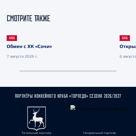
СМОТРИТЕ ТАКЖЕ
КЛУБ
КЛУБ
Обмен с ХК «Сочи»
Откры
7 августа 2026 г.
6 августа
ПАРТНЁРЫ ХОККЕЙНОГО КЛУБА «ТОРПЕДО» СЕЗОНА 2026/2027
Титульный партнёр
Генеральный партнёр