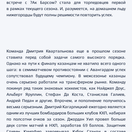
встрече с ?Ак Барсом? стала для торпедовцев первой
в рамках текущего сезона. И, разумеется, на домашнем льду
нижегородцы будут полны решимости повторить успех.
Команда Дмитрия Квартальнова еще в прошлом сезоне
ставила перед собой задачи самого высокого порядка.
Однако на пути к финалу казанцам не хватило всего одного
шага: в семиматчевом противостоянии с Авангардом успех
сопутствовал будущему чемпиону. В межсезонье казанцы
очень серьезно работали на трансферном рынке. Команду
покинул ряд таких знаковых хоккеистов, как Найджел Доус,
Альберт Яруллин, Стефан Да Коста, Станислав Галиев,
Андрей Педан и другие. Впрочем, и пополнение получилось
весьма серьезным. Дмитрий Кагарлицкий ежегодно является
одним из лучших бомбардиров больших клубов КХЛ, набирая
по полсотни очков за сезон. Джордан Уил провел больше
двух сотен матчей в НХЛ, заработав 69 баллов. Защитник
Стивен Кэмпфер завоевывал Кубок Стэнли в составе