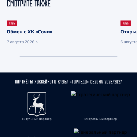
СМОТРИТЕ ТАКЖЕ
КЛУБ
КЛУБ
Обмен с ХК «Сочи»
Откры
7 августа 2026 г.
6 августа
ПАРТНЁРЫ ХОККЕЙНОГО КЛУБА «ТОРПЕДО» СЕЗОНА 2026/2027
Титульный партнёр
Генеральный партнёр