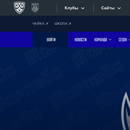
Клубы
Сайты
ЧАЙКА
ШКОЛА
Конференция «Запад»
Сайты
ВОЙТИ
НОВОСТИ
КОМАНДА
СЕЗОН
Дивизион Боброва
Лада
Видеотран
СКА
Хайлайты
Спартак
Торпедо
Текстовые
ХК Сочи
Интернет-
Дивизион Тарасова
Фотобанк
Динамо Мн
Динамо М
Приложе