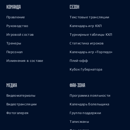
КОМАНДА
СЕЗОН
Правление
Текстовые трансляции
Руководство
Календарь игр КХЛ
Игровой состав
Турнирные таблицы КХЛ
Тренеры
Статистика игроков
Персонал
Календарь игр «Торпедо»
Изменения в составе
Плей-офф
Кубок Губернатора
МЕДИА
ФАН-ЗОНА
Видеоматериалы
Программа лояльности
Видеотрансляции
Календарь болельщика
Фотогалерея
Группа поддержки
Талисманы