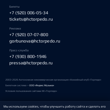
Билеты
+7 (920) 006-05-34
tickets@hctorpedo.ru
Реклама
+7 (920) 07-07-800
gorbunova@hctorpedo.ru
Пресс-служба
+7 (930) 800-1946
pressa@hctorpedo.ru
2003-2026 Автономная некоммерческая организация «Хоккейный клуб «Торпедо»
Билетная система —
ООО «Яндекс Музыка»
Условия пользования сайтами ХК «Торпедо»
Мы используем cookies, чтобы улучшить работу сайта и сделать его
Политика обработки персональных данных