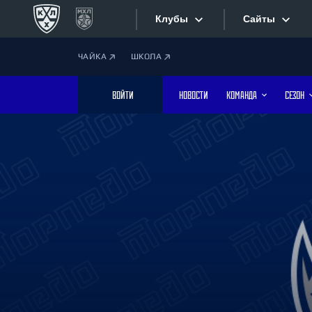
Клубы
Сайты
ЧАЙКА
ШКОЛА
Конференция «Запад»
Сайты
ВОЙТИ
НОВОСТИ
КОМАНДА
СЕЗОН
Дивизион Боброва
Лада
Видеотран
СКА
Хайлайты
Спартак
Торпедо
Текстовые
ХК Сочи
Интернет-
Дивизион Тарасова
Фотобанк
Динамо Мн
Динамо М
Приложе