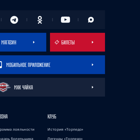
МАГАЗИН
БИЛЕТЫ
МОБИЛЬНОЕ ПРИЛОЖЕНИЕ
МХК ЧАЙКА
ЗОНА
КЛУБ
рамма лояльности
История «Торпедо»
ндарь болельщика
Легенды «Торпедо»