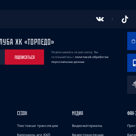
ЛУБА ХК «ТОРПЕДО»
Подписываясь на рассылку, Вы
ПОДПИСАТЬСЯ
соглашаетесь
с
политикой обработки
персональных данных
СЕЗОН
МЕДИА
ФАН-
Текстовые трансляции
Видеоматериалы
Прог
Календарь игр КХЛ
Видеотрансляции
Кале