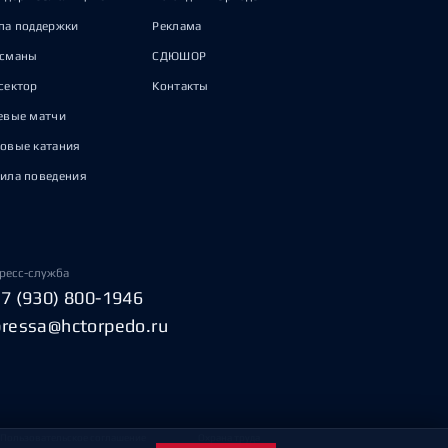
па поддержки
Реклама
исманы
СДЮШОР
сектор
Контакты
евые матчи
овые катания
ила поведения
ресс-служба
+7 (930) 800-1946
pressa@hctorpedo.ru
Пользовательское соглашение
Охрана труда