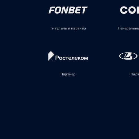
Титульный партнёр
Генеральн
Партнёр
Пар