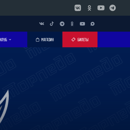
КЛУБ
МАГАЗИН
БИЛЕТЫ