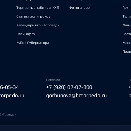
Турнирные таблицы КХЛ
Фотогалерея
Груп
Статистика игроков
Тал
Календарь игр «Торпедо»
Фан-
Плей-офф
Гост
Кубок Губернатора
Масс
Прав
Реклама
П
06-05-34
+7 (920) 07-07-800
torpedo.ru
gorbunova@hctorpedo.ru
б «Торпедо»
Политика обработки персональных данных