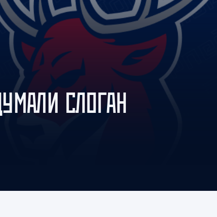
Амур
Барыс
Салават Юлаев
Сибирь
УМАЛИ СЛОГАН