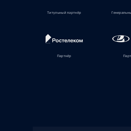
Титульный партнёр
Генеральн
Партнёр
Пар