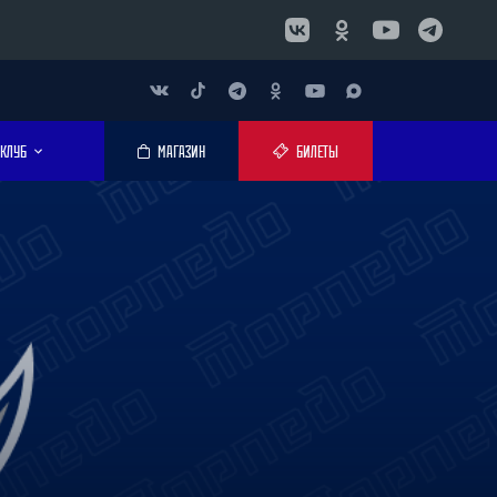
КЛУБ
МАГАЗИН
БИЛЕТЫ