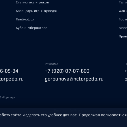
Статистика игроков
Тал
Календарь игр «Торпедо»
Фан-
Плей-офф
Гост
Кубок Губернатора
Масс
Прав
Реклама
П
06-05-34
+7 (920) 07-07-800
torpedo.ru
gorbunova@hctorpedo.ru
б «Торпедо»
Политика обработки персональных данных
аботу сайта и сделать его удобнее для вас. Продолжая пользоваться