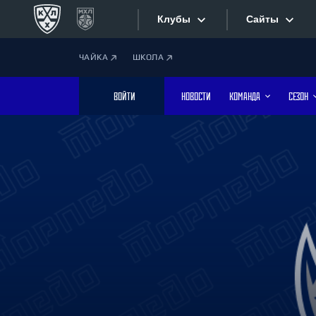
Клубы
Сайты
ЧАЙКА
ШКОЛА
Конференция «Запад»
Сайты
ВОЙТИ
НОВОСТИ
КОМАНДА
СЕЗОН
Дивизион Боброва
Лада
Видеотран
СКА
Хайлайты
Спартак
Торпедо
Текстовые
ХК Сочи
Интернет-
Дивизион Тарасова
Фотобанк
Динамо Мн
Динамо М
Приложе