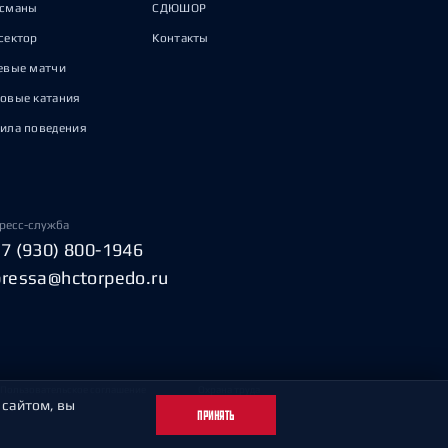
исманы
СДЮШОР
сектор
Контакты
евые матчи
овые катания
ила поведения
ресс-служба
+7 (930) 800-1946
pressa@hctorpedo.ru
Пользовательское соглашение
Охрана труда
 сайтом, вы
ПРИНЯТЬ