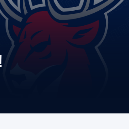
Амур
Барыс
Салават Юлаев
Сибирь
!