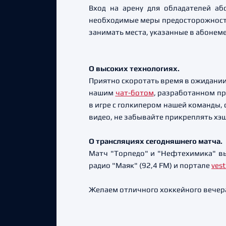
Вход на арену для обладателей аб
необходимые меры предосторожности
занимать места, указанные в абонем
О высоких технологиях.
Приятно скоротать время в ожидании
нашим
чат-ботом
, разработанном п
в игре с голкипером нашей команды, 
видео, не забывайте прикреплять хэ
О трансляциях сегодняшнего матча.
Матч "Торпедо" и "Нефтехимика" вы
радио "Маяк" (92,4 FM) и портале
vest
Желаем отличного хоккейного вечер