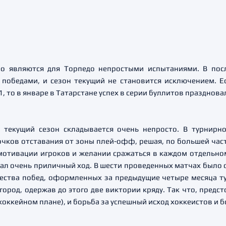
о являются для Торпедо непростыми испытаниями. В посл
 победами, и сезон текущий не становится исключением. Е
1, то в январе в Татарстане успех в серии буллитов празднова
 текущий сезон складывается очень непросто. В турнир
очков отставания от зоны плей-офф, решая, по большей част
 мотивации игроков и желании сражаться в каждом отдельно
л очень приличный ход. В шести проведенных матчах было о
ества побед, оформленных за предыдущие четыре месяца т
род, одержав до этого две виктории кряду. Так что, предс
хоккейном плане), и борьба за успешный исход хоккеистов и