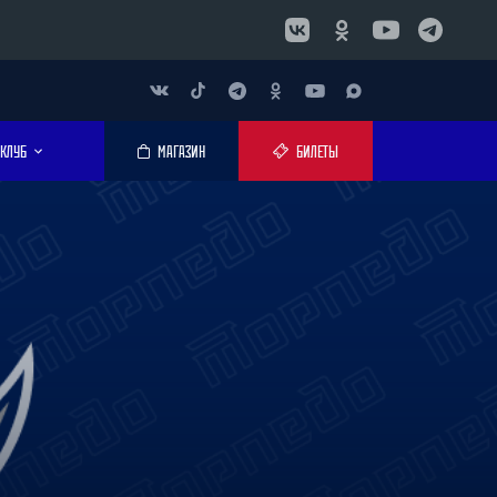
КЛУБ
МАГАЗИН
БИЛЕТЫ