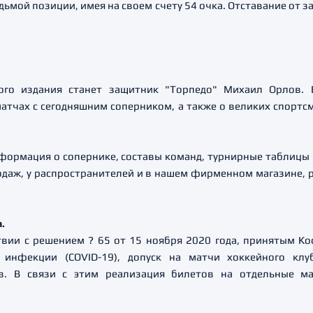
дьмой позиции, имея на своем счету 54 очка. Отставание от
ого издания станет защитник "Торпедо" Михаил Орлов.
матчах с сегодняшним соперником, а также о великих спортс
формация о сопернике, составы команд, турнирные таблицы 
одаж, у распространителей и в нашем фирменном магазине, 
а.
твии с решением ? 65 от 15 ноября 2020 года, принятым К
 инфекции (COVID-19), допуск на матчи хоккейного клу
ов. В связи с этим реализация билетов на отдельные м