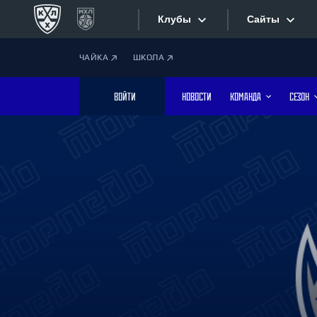
Клубы
Сайты
ЧАЙКА
ШКОЛА
Конференция «Запад»
Сайты
ВОЙТИ
НОВОСТИ
КОМАНДА
СЕЗОН
Дивизион Боброва
Лада
Видеотран
СКА
Хайлайты
Спартак
Торпедо
Текстовые
ХК Сочи
Интернет-
Дивизион Тарасова
Фотобанк
Динамо Мн
Динамо М
Приложе