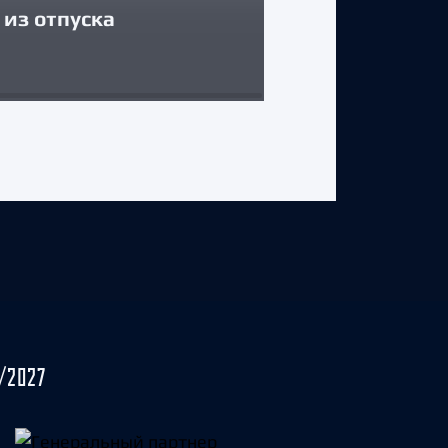
из отпуска
Егор Соколов
31 июля 2026 г.
/2027