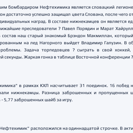
чшим бомбардиром Нефтехимика является словацкий легионе
е он достаточно успешно защищал цвета Слована, после чего 
дивидуальных наград. В составе нижнекамцев он является 
лижайшие преследователи ? Павел Порядин и Марат Хайрулли
в состав наш старый знакомый Брэндон Макмиллан, который
рованным на лед Нагорного выйдет Владимир Галузин. В об
проблемы. Задача торпедовцев ? сыграть в свой хоккей
ей секунды. Жаркая гонка в таблице Восточной конференции 
химика" в рамках КХЛ насчитывает 31 поединок. 16 побед н
овали нижнекамцы. Разница заброшенных и пропущенных ша
- 5,77 заброшенных шайб за игру.
ефтехимик" расположился на одиннадцатой строчке. В актив