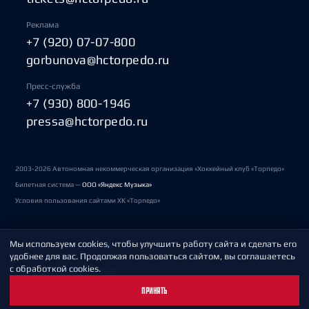
Реклама
+7 (920) 07-07-800
gorbunova@hctorpedo.ru
Пресс-служба
+7 (930) 800-1946
pressa@hctorpedo.ru
2003-2026 Автономная некоммерческая организация «Хоккейный клуб «Торпедо»
Билетная система —
ООО «Яндекс Музыка»
Условия пользования сайтами ХК «Торпедо»
Мы используем cookies, чтобы улучшить работу сайта и сделать его
Политика обработки персональных данных
удобнее для вас. Продолжая пользоваться сайтом, вы соглашаетесь
с обработкой cookies.
Пользовательское соглашение
ПРИНЯТЬ
Охрана труда