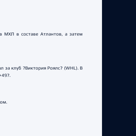
в МХЛ в составе Атлантов, а затем
л за клуб ?Виктория Роялс? (WHL). В
+49?.
ом.