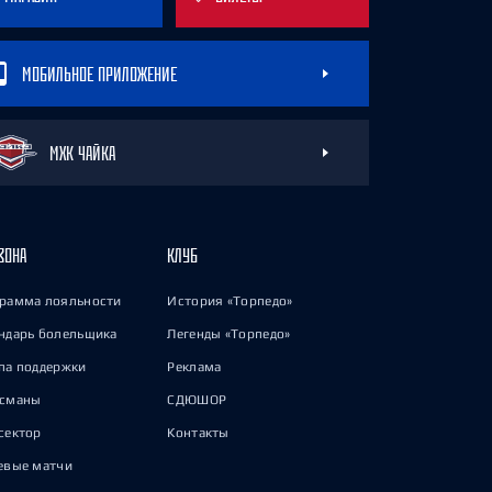
МОБИЛЬНОЕ ПРИЛОЖЕНИЕ
МХК ЧАЙКА
ЗОНА
КЛУБ
рамма лояльности
История «Торпедо»
ндарь болельщика
Легенды «Торпедо»
па поддержки
Реклама
исманы
СДЮШОР
сектор
Контакты
евые матчи