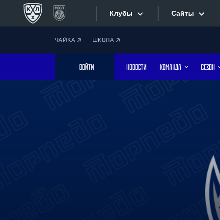
Клубы
Сайты
ЧАЙКА
ШКОЛА
Конференция «Запад»
Сайты
ВОЙТИ
НОВОСТИ
КОМАНДА
СЕЗОН
Дивизион Боброва
Лада
Видеотран
СКА
Хайлайты
Спартак
Торпедо
Текстовые
ХК Сочи
Интернет-
Дивизион Тарасова
Фотобанк
Динамо Мн
Динамо М
Приложе