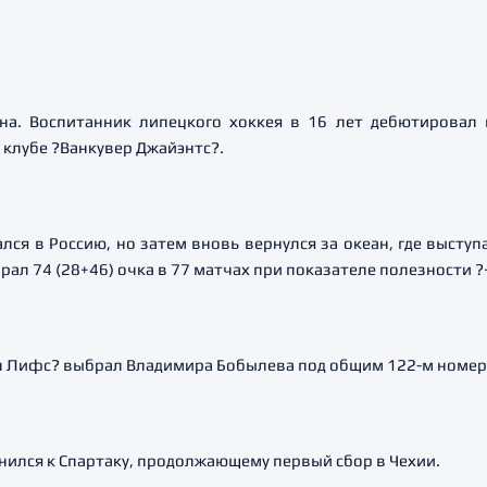
она. Воспитанник липецкого хоккея в 16 лет дебютировал 
в клубе ?Ванкувер Джайэнтс?.
 в Россию, но затем вновь вернулся за океан, где выступа
л 74 (28+46) очка в 77 матчах при показателе полезности ?
л Лифс? выбрал Владимира Бобылева под общим 122-м номер
ился к Спартаку, продолжающему первый сбор в Чехии.