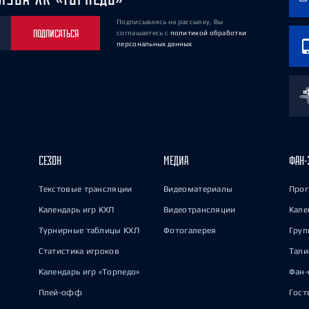
Подписываясь на рассылку, Вы
ПОДПИСАТЬСЯ
соглашаетесь
с
политикой обработки
персональных данных
СЕЗОН
МЕДИА
ФАН-
Текстовые трансляции
Видеоматериалы
Прог
Календарь игр КХЛ
Видеотрансляции
Кале
Турнирные таблицы КХЛ
Фотогалерея
Груп
Статистика игроков
Тал
Календарь игр «Торпедо»
Фан-
Плей-офф
Гост