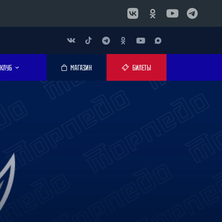
КЛУБ
МАГАЗИН
БИЛЕТЫ