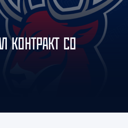
Амур
Барыс
Салават Юлаев
Сибирь
Л КОНТРАКТ СО