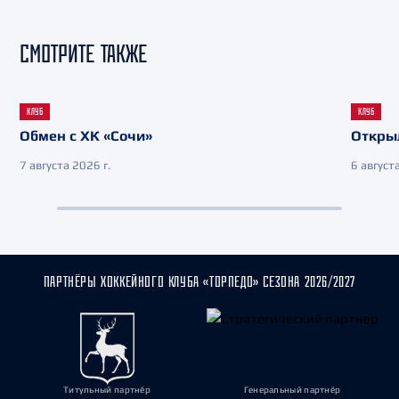
СМОТРИТЕ ТАКЖЕ
КЛУБ
КЛУБ
Обмен с ХК «Сочи»
Откры
7 августа 2026 г.
6 августа
ПАРТНЁРЫ ХОККЕЙНОГО КЛУБА «ТОРПЕДО» СЕЗОНА 2026/2027
Титульный партнёр
Генеральный партнёр