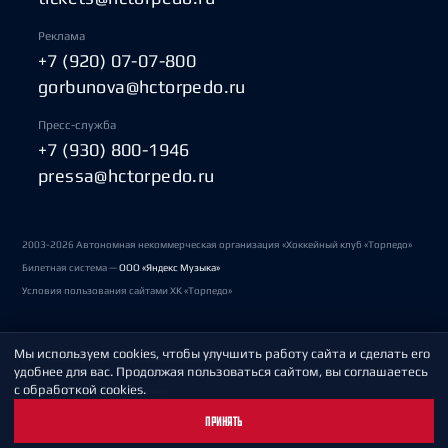
Реклама
+7 (920) 07-07-800
gorbunova@hctorpedo.ru
Пресс-служба
+7 (930) 800-1946
pressa@hctorpedo.ru
2003-2026 Автономная некоммерческая организация «Хоккейный клуб «Торпедо»
Билетная система —
ООО «Яндекс Музыка»
Условия пользования сайтами ХК «Торпедо»
Мы используем cookies, чтобы улучшить работу сайта и сделать его
Политика обработки персональных данных
удобнее для вас. Продолжая пользоваться сайтом, вы соглашаетесь
с обработкой cookies.
Пользовательское соглашение
ПРИНЯТЬ
Охрана труда