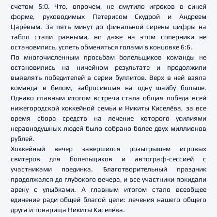
счетом 5:0. Что, впрочем, не смутило игроков в синей
форме, руководимых Петерисом Скудрой и Андреем
Царёвым. За пять минут до финальной сирены цифры на
табло стали равными, но даже на этом соперники не
остановились, успеть обменяться голами в концовке 6:6.
По многочисленным просьбам болельщиков команды не
остановились на ничейном результате и продолжили
выявлять победителей в серии буллитов. Верх в ней взяла
команда в белом, забросившая на одну шайбу больше.
Однако главным итогом встречи стала общая победа всей
нижегородской хоккейной семьи и Никиты Киселёва, за все
время сбора средств на лечение которого усилиями
неравнодушных людей было собрано более двух миллионов
рублей.
Хоккейный вечер завершился розыгрышем игровых
свитеров для болельщиков и автограф-сессией с
участниками поединка. Благотворительный праздник
продолжался до глубокого вечера, и все участники покидали
арену с улыбками. А главным итогом стало всеобщее
единение ради общей благой цели: лечения нашего общего
друга и товарища Никиты Киселёва.