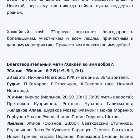
Никитой, ведь ему как никогда сейчас нужна поддержка
родных.
Хоккейный клуб ?Торпедо выражает благодарность
болельщикам, участникам и всем людям, причастным к
данному мероприятию. Причастным к хоккею во имя добра!
Благотворительный матч ?Хоккей во имя добра?.
?Синие - ?Белые - 6:7 Б (1:5, 5:1, 0:1).
29 марта. Нижний Новгород. КРК ?Нагорный. 3642 зрителя.
Судьи:
П.Комаров; Е.Стрельцов, К.Соколов (все Нижний
Новгород).
?Синие:
Кирнос (Мольков, 20:00, 38:10 39:05 пустые ворота);
Пресняков Куприянов, Ротанов Чубаров Галихманов;
Желдаков Аляев, Шураков Мозер Кулёмин; Гаюков Моренко,
Горбунов Ураков Рунов; Шавин Лапин Сидоров, Шетле.
?Белые:
Жуков (Суханов, 20:00); Сватковский Ступников,
Водопьянов Васенёв Куликов; Баранцев Осипов, Рассказов
Ильин Грачёв; Егоров Педанов, Коломаров Смолин Есаян;