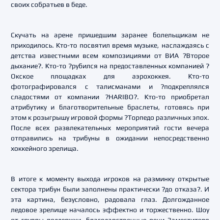
своих собратьев в беде.
Скучать на арене пришедшим заранее болельщикам не
приходилось. Кто-то посвятил время музыке, наслаждаясь с
детства известными всем композициями от ВИА ?Второе
дыхание?. Кто-то ?рубился на предоставленных компанией ?
Окское площадках для аэрохоккея. Кто-то
фотографировался с талисманами и ?подкреплялся
сладостями от компании ?HARIBO?. Кто-то приобретал
атрибутику и благотворительные браслеты, готовясь при
этом к розыгрышу игровой формы ?Торпедо различных эпох.
После всех развлекательных мероприятий гости вечера
отправились на трибуны в ожидании непосредственно
хоккейного зрелища.
В итоге к моменту выхода игроков на разминку открытые
сектора трибун были заполнены практически ?до отказа?. И
эта картина, безусловно, радовала глаз. Долгожданное
ледовое зрелище началось эффектно и торжественно. Шоу