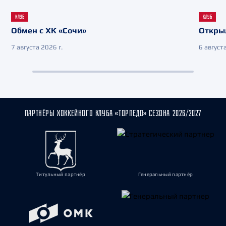
КЛУБ
КЛУБ
Обмен с ХК «Сочи»
Откры
7 августа 2026 г.
6 августа
ПАРТНЁРЫ ХОККЕЙНОГО КЛУБА «ТОРПЕДО» СЕЗОНА 2026/2027
Титульный партнёр
Генеральный партнёр