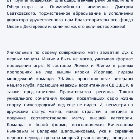
от группы поддержки, благодарственные речи Заместителя
Губернатора и Олимпийского чемпиона Дмитрия
Сватковского, торжественное вбрасывание в исполнении
директора дружественного нам благотворительного фонда
Оксаны Дектерёвой и, конечно же, его величество хоккей!
Уникальный по своему содержанию матч захватил дух с
первых минуты. Иначе и быть не могло, учитывая формат
проведения игры. В составах ?Белых и ?Синих в равных
пропорциях на лед вышли игроки ?Торпедо, лидеры
молодежной команды ?Чайка, прославленные ветераны
нашего клуба, подающие надежды воспитанники СДЮШОР, а
также представители Правительства региона. Такого
уникального сочетания людей, посвятивших свою жизнь
спорту, нижегородский лед еще не видел. И, несмотря на
дружеский статус матча, накал страстей и интрига в
поединке соответствовали матчу высшей категории.
Команда в белой форме, возглавляемая Вячеславом
Рьяновым и Валерием Шапошниковым, уже к середине
первого периода сделала мощный рывок вперед, поведя со