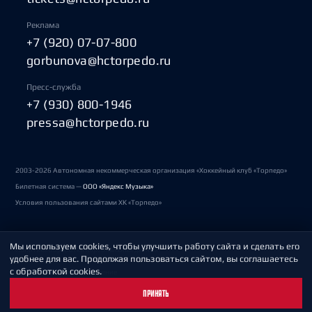
Реклама
+7 (920) 07-07-800
gorbunova@hctorpedo.ru
Пресс-служба
+7 (930) 800-1946
pressa@hctorpedo.ru
2003-2026 Автономная некоммерческая организация «Хоккейный клуб «Торпедо»
Билетная система —
ООО «Яндекс Музыка»
Условия пользования сайтами ХК «Торпедо»
Мы используем cookies, чтобы улучшить работу сайта и сделать его
Политика обработки персональных данных
удобнее для вас. Продолжая пользоваться сайтом, вы соглашаетесь
с обработкой cookies.
Пользовательское соглашение
ПРИНЯТЬ
Охрана труда