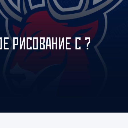
Амур
Барыс
Салават Юлаев
Сибирь
ОЕ РИСОВАНИЕ С ?