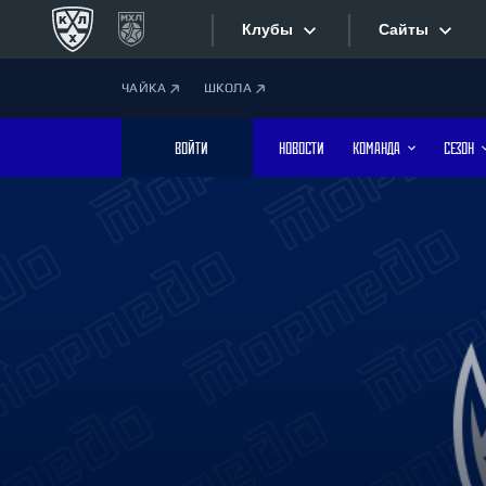
Клубы
Сайты
ЧАЙКА
ШКОЛА
Конференция «Запад»
Сайты
ВОЙТИ
НОВОСТИ
КОМАНДА
СЕЗОН
Дивизион Боброва
Лада
Видеотран
СКА
Хайлайты
Спартак
Торпедо
Текстовые
ХК Сочи
Интернет-
Дивизион Тарасова
Фотобанк
Динамо Мн
Динамо М
Приложе