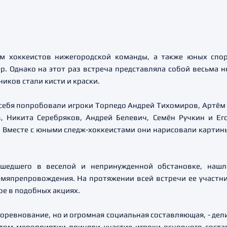
м хоккеистов нижегородской команды, а также юных спо
р. Однако на этот раз встреча представляла собой весьма
иков стали кисти и краски.
ебя попробовали игроки Торпедо Андрей Тихомиров, Артём А
 Никита Серебряков, Андрей Белевич, Семён Ручкин и Его
. Вместе с юными следж-хоккеистами они нарисовали карти
ошедшего в веселой и непринужденной обстановке, нашл
мяпрепровождения. На протяжении всей встречи ее участни
ное в подобных акциях.
 соревнование, но и огромная социальная составляющая, - де
 этом мероприятии приняли участие игроки основного сост