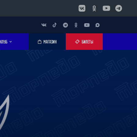
КЛУБ
МАГАЗИН
БИЛЕТЫ