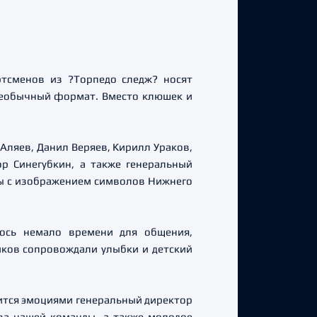
ртсменов из ?Торпедо следж? носят
 необычный формат. Вместо клюшек и
ляев, Данил Веряев, Кирилл Ураков,
р Синегубкин, а также генеральный
ны с изображением символов Нижнего
ось немало времени для общения,
ков сопровождали улыбки и детский
лится эмоциями генеральный директор
ава нашей команды, а также молодое