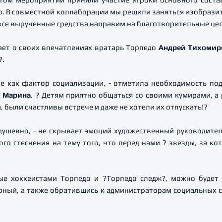
о. В совместной коллаборации мы решили заняться изобраз
все вырученные средства направим на благотворительные це
вает о своих впечатлениях вратарь Торпедо
Андрей Тихомир
?.
ие как фактор социализации, - отметила необходимость по
?
Марина
. ? Детям приятно общаться со своими кумирами, а 
, были счастливы встрече и даже не хотели их отпускать!?
душевно, - не скрывает эмоций художественный руководит
ого стеснения на тему того, что перед нами ? звезды, за к
ые хоккеистами Торпедо и ?Торпедо следж?, можно буде
ный, а также обратившись к администраторам социальных се