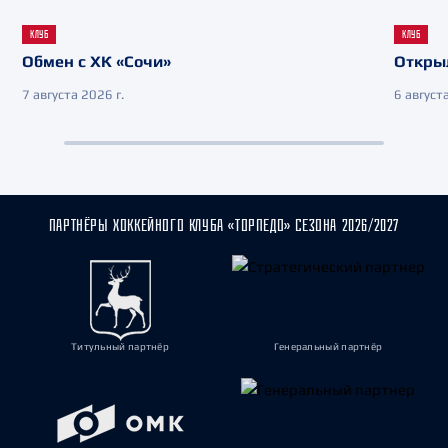
КЛУБ
КЛУБ
Обмен с ХК «Сочи»
Откры
7 августа 2026 г.
6 августа
ПАРТНЁРЫ ХОККЕЙНОГО КЛУБА «ТОРПЕДО» СЕЗОНА 2026/2027
Титульный партнёр
Генеральный партнёр