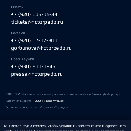
Билеты
+7 (920) 006-05-34
tickets@hctorpedo.ru
Реклама
+7 (920) 07-07-800
gorbunova@hctorpedo.ru
Пресс-служба
+7 (930) 800-1946
pressa@hctorpedo.ru
2003-2026 Автономная некоммерческая организация «Хоккейный клуб «Торпедо»
Билетная система —
ООО «Яндекс Музыка»
Условия пользования сайтами ХК «Торпедо»
Мы используем cookies, чтобы улучшить работу сайта и сделать его
Политика обработки персональных данных