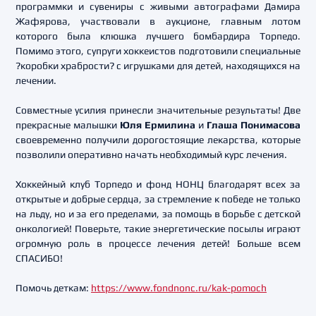
программки и сувениры с живыми автографами Дамира
Жафярова, участвовали в аукционе, главным лотом
которого была клюшка лучшего бомбардира Торпедо.
Помимо этого, супруги хоккеистов подготовили специальные
?коробки храбрости? с игрушками для детей, находящихся на
лечении.
Совместные усилия принесли значительные результаты! Две
прекрасные малышки
Юля Ермилина
и
Глаша Понимасова
своевременно получили дорогостоящие лекарства, которые
позволили оперативно начать необходимый курс лечения.
Хоккейный клуб Торпедо и фонд НОНЦ благодарят всех за
открытые и добрые сердца, за стремление к победе не только
на льду, но и за его пределами, за помощь в борьбе с детской
онкологией! Поверьте, такие энергетические посылы играют
огромную роль в процессе лечения детей! Больше всем
СПАСИБО!
Помочь деткам:
https://www.fondnonc.ru/kak-pomoch