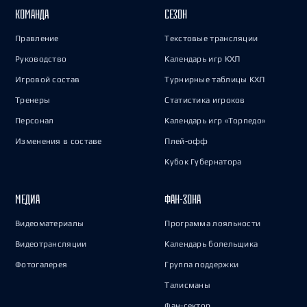
КОМАНДА
СЕЗОН
Правление
Текстовые трансляции
Руководство
Календарь игр КХЛ
Игровой состав
Турнирные таблицы КХЛ
Тренеры
Статистика игроков
Персонал
Календарь игр «Торпедо»
Изменения в составе
Плей-офф
Кубок Губернатора
МЕДИА
ФАН-ЗОНА
Видеоматериалы
Программа лояльности
Видеотрансляции
Календарь болельщика
Фотогалерея
Группа поддержки
Талисманы
Фан-сектор