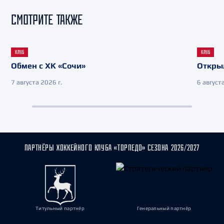
СМОТРИТЕ ТАКЖЕ
КЛУБ
КЛУБ
Обмен с ХК «Сочи»
Откры
7 августа 2026 г.
6 августа
ПАРТНЁРЫ ХОККЕЙНОГО КЛУБА «ТОРПЕДО» СЕЗОНА 2026/2027
Титульный партнёр
Генеральный партнёр