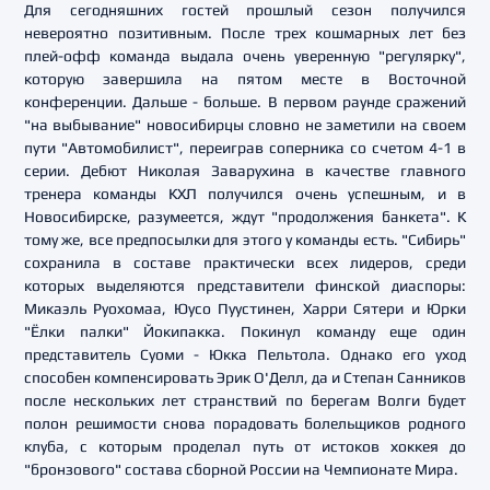
Для сегодняшних гостей прошлый сезон получился
невероятно позитивным. После трех кошмарных лет без
плей-офф команда выдала очень уверенную "регулярку",
которую завершила на пятом месте в Восточной
конференции. Дальше - больше. В первом раунде сражений
"на выбывание" новосибирцы словно не заметили на своем
пути "Автомобилист", переиграв соперника со счетом 4-1 в
серии. Дебют Николая Заварухина в качестве главного
тренера команды КХЛ получился очень успешным, и в
Новосибирске, разумеется, ждут "продолжения банкета". К
тому же, все предпосылки для этого у команды есть. "Сибирь"
сохранила в составе практически всех лидеров, среди
которых выделяются представители финской диаспоры:
Микаэль Руохомаа, Юусо Пуустинен, Харри Сятери и Юрки
"Ёлки палки" Йокипакка. Покинул команду еще один
представитель Суоми - Юкка Пельтола. Однако его уход
способен компенсировать Эрик О'Делл, да и Степан Санников
после нескольких лет странствий по берегам Волги будет
полон решимости снова порадовать болельщиков родного
клуба, с которым проделал путь от истоков хоккея до
"бронзового" состава сборной России на Чемпионате Мира.