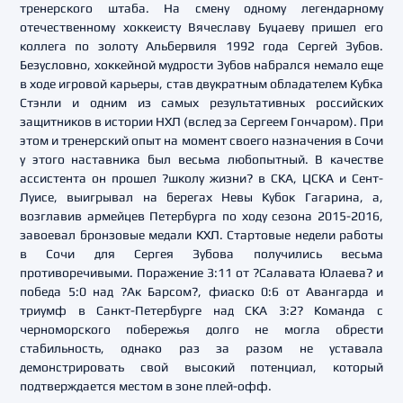
тренерского штаба. На смену одному легендарному
отечественному хоккеисту Вячеславу Буцаеву пришел его
коллега по золоту Альбервиля 1992 года Сергей Зубов.
Безусловно, хоккейной мудрости Зубов набрался немало еще
в ходе игровой карьеры, став двукратным обладателем Кубка
Стэнли и одним из самых результативных российских
защитников в истории НХЛ (вслед за Сергеем Гончаром). При
этом и тренерский опыт на момент своего назначения в Сочи
у этого наставника был весьма любопытный. В качестве
ассистента он прошел ?школу жизни? в СКА, ЦСКА и Сент-
Луисе, выигрывал на берегах Невы Кубок Гагарина, а,
возглавив армейцев Петербурга по ходу сезона 2015-2016,
завоевал бронзовые медали КХЛ. Стартовые недели работы
в Сочи для Сергея Зубова получились весьма
противоречивыми. Поражение 3:11 от ?Салавата Юлаева? и
победа 5:0 над ?Ак Барсом?, фиаско 0:6 от Авангарда и
триумф в Санкт-Петербурге над СКА 3:2? Команда с
черноморского побережья долго не могла обрести
стабильность, однако раз за разом не уставала
демонстрировать свой высокий потенциал, который
подтверждается местом в зоне плей-офф.