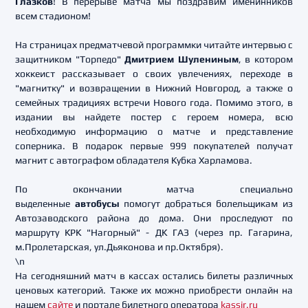
Глазков
! В перерыве матча мы поздравим именинников
всем стадионом!
На страницах предматчевой программки читайте интервью с
защитником "Торпедо"
Дмитрием Шулениным
, в котором
хоккеист рассказывает о своих увлечениях, переходе в
"магнитку" и возвращении в Нижний Новгород, а также о
семейных традициях встречи Нового года. Помимо этого, в
издании вы найдете постер с героем номера, всю
необходимую информацию о матче и представление
соперника. В подарок первые 999 покупателей получат
магнит с автографом обладателя Кубка Харламова.
По окончании матча специально
выделенные
автобусы
помогут добраться болельщикам из
Автозаводского района до дома. Они проследуют по
маршруту КРК "Нагорный" - ДК ГАЗ (через пр. Гагарина,
м.Пролетарская, ул.Дьяконова и пр.Октября).
\n
На сегодняшний матч в кассах остались билеты различных
ценовых категорий. Также их можно приобрести онлайн на
нашем
сайте
и портале билетного оператора
kassir.ru