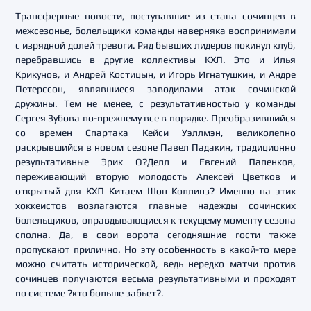
Трансферные новости, поступавшие из стана сочинцев в
межсезонье, болельщики команды наверняка воспринимали
с изрядной долей тревоги. Ряд бывших лидеров покинул клуб,
перебравшись в другие коллективы КХЛ. Это и Илья
Крикунов, и Андрей Костицын, и Игорь Игнатушкин, и Андре
Петерссон, являвшиеся заводилами атак сочинской
дружины. Тем не менее, с результативностью у команды
Сергея Зубова по-прежнему все в порядке. Преобразившийся
со времен Спартака Кейси Уэллмэн, великолепно
раскрывшийся в новом сезоне Павел Падакин, традиционно
результативные Эрик О?Делл и Евгений Лапенков,
переживающий вторую молодость Алексей Цветков и
открытый для КХЛ Китаем Шон Коллинз? Именно на этих
хоккеистов возлагаются главные надежды сочинских
болельщиков, оправдывающиеся к текущему моменту сезона
сполна. Да, в свои ворота сегодняшние гости также
пропускают прилично. Но эту особенность в какой-то мере
можно считать исторической, ведь нередко матчи против
сочинцев получаются весьма результативными и проходят
по системе ?кто больше забьет?.