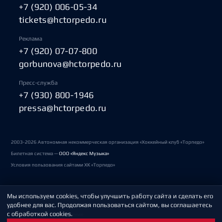
+7 (920) 006-05-34
tickets@hctorpedo.ru
Реклама
+7 (920) 07-07-800
gorbunova@hctorpedo.ru
Пресс-служба
+7 (930) 800-1946
pressa@hctorpedo.ru
2003-2026 Автономная некоммерческая организация «Хоккейный клуб «Торпедо»
Билетная система —
ООО «Яндекс Музыка»
Условия пользования сайтами ХК «Торпедо»
Мы используем cookies, чтобы улучшить работу сайта и сделать его
Политика обработки персональных данных
удобнее для вас. Продолжая пользоваться сайтом, вы соглашаетесь
с обработкой cookies.
Пользовательское соглашение