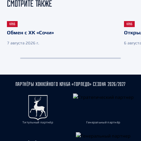
СМОТРИТЕ ТАКЖЕ
КЛУБ
КЛУБ
Обмен с ХК «Сочи»
Откры
7 августа 2026 г.
6 августа
ПАРТНЁРЫ ХОККЕЙНОГО КЛУБА «ТОРПЕДО» СЕЗОНА 2026/2027
Титульный партнёр
Генеральный партнёр