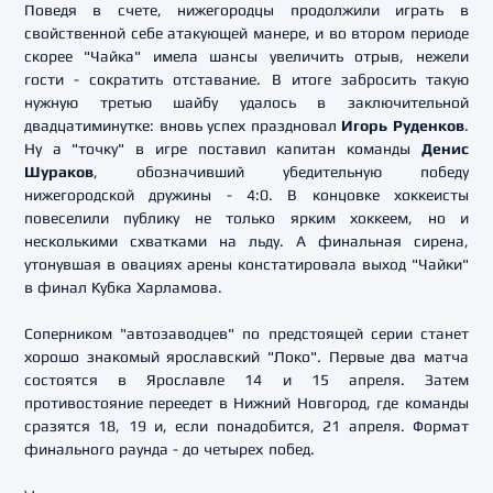
Поведя в счете, нижегородцы продолжили играть в
свойственной себе атакующей манере, и во втором периоде
скорее "Чайка" имела шансы увеличить отрыв, нежели
гости - сократить отставание. В итоге забросить такую
нужную третью шайбу удалось в заключительной
двадцатиминутке: вновь успех праздновал
Игорь Руденков
.
Ну а "точку" в игре поставил капитан команды
Денис
Шураков
, обозначивший убедительную победу
нижегородской дружины - 4:0. В концовке хоккеисты
повеселили публику не только ярким хоккеем, но и
несколькими схватками на льду. А финальная сирена,
утонувшая в овациях арены констатировала выход "Чайки"
в финал Кубка Харламова.
Соперником "автозаводцев" по предстоящей серии станет
хорошо знакомый ярославский "Локо". Первые два матча
состоятся в Ярославле 14 и 15 апреля. Затем
противостояние переедет в Нижний Новгород, где команды
сразятся 18, 19 и, если понадобится, 21 апреля. Формат
финального раунда - до четырех побед.