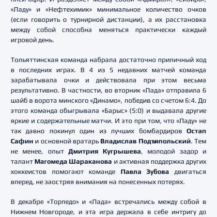
«Ладу» и «Нефтехимик» минимальное количество очков
(если говорить о турнирной дистанции), а их расстановка
между собой способна меняться практически каждый
игровой день.
Тольяттинская команда набрала достаточно приличный ход
в последних играх. В 4 из 5 недавних матчей команда
зарабатывала очки и действовала при этом весьма
результативно. В частности, во вторник «Лада» отправила 6
шайб в ворота минского «Динамо», победив со счетом 6:4. До
этого команда обыгрывала «Барыс» (5:0) и выдавала другие
яркие и содержательные матчи. И это при том, что «Ладу» не
так давно покинул один из лучших бомбардиров
Остап
Сафин
и основной вратарь
Владислав Подъяпольский
. Тем
не менее, опыт
Дмитрия Кугрышева
, молодой задор и
талант
Магомеда Шараканова
и активная поддержка других
хоккеистов помогают команде
Павла Зубова
двигаться
вперед, не заостряя внимания на понесенных потерях.
В декабре «Торпедо» и «Лада» встречались между собой в
Нижнем Новгороде, и эта игра держала в себе интригу до